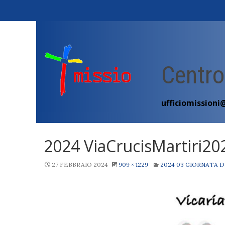
Skip
to
content
Centro
ufficiomissioni
2024 ViaCrucisMartiri2
27 FEBBRAIO 2024
909 × 1229
2024 03 GIORNATA D