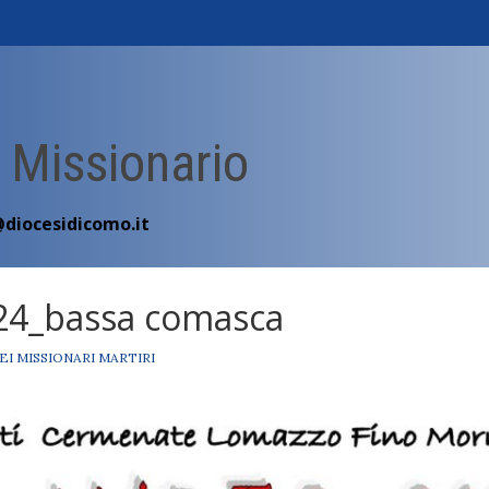
 Missionario
@diocesidicomo.it
024_bassa comasca
EI MISSIONARI MARTIRI