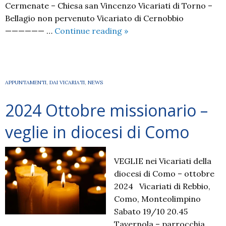
Cermenate – Chiesa san Vincenzo Vicariati di Torno –
Bellagio non pervenuto Vicariato di Cernobbio
2025
—————— …
Continue reading
»
–
Giornata
missionari
martiri
APPUNTAMENTI
,
DAI VICARIATI
,
NEWS
2024 Ottobre missionario –
veglie in diocesi di Como
VEGLIE nei Vicariati della
diocesi di Como – ottobre
2024 Vicariati di Rebbio,
Como, Monteolimpino
Sabato 19/10 20.45
Tavernola – parrocchia