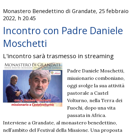
vicariati
Monastero Benedettino di Grandate, 25 febbraio
–
2022, h 20.45
Giornata
dei
Incontro con Padre Daniele
Missionari
Moschetti
martiri
L'incontro sarà trasmesso in streaming
Padre Daniele Moschetti,
missionario comboniano,
oggi svolge la sua attività
pastorale a Castel
Volturno, nella Terra dei
Fuochi, dopo una vita
passata in Africa.
Interviene a Grandate, al monastero benedettino,
nell’ambito del Festival della Missione. Una proposta