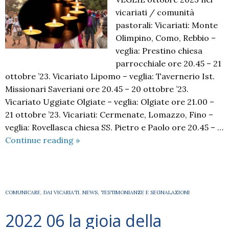
vicariati / comunità
pastorali: Vicariati: Monte
Olimpino, Como, Rebbio –
veglia: Prestino chiesa
parrocchiale ore 20.45 – 21
ottobre ’23. Vicariato Lipomo – veglia: Tavernerio Ist.
Missionari Saveriani ore 20.45 – 20 ottobre ’23.
Vicariato Uggiate Olgiate – veglia: Olgiate ore 21.00 –
21 ottobre ’23. Vicariati: Cermenate, Lomazzo, Fino –
veglia: Rovellasca chiesa SS. Pietro e Paolo ore 20.45 – …
2023
Continue reading
»
–
OTTOBRE
missionario
in
COMUNICARE
,
DAI VICARIATI
,
NEWS
,
TESTIMONIANZE E SEGNALAZIONI
Diocesi
2022 06 la gioia della
di