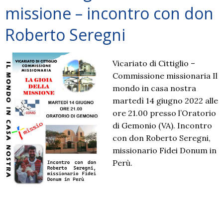
Como
missione – incontro con don
–
incontri
Roberto Seregni
e
veglie
Vicariato di Cittiglio –
Commissione missionaria Il
mondo in casa nostra
martedì 14 giugno 2022 alle
ore 21.00 presso l’Oratorio
di Gemonio (VA). Incontro
con don Roberto Seregni,
missionario Fidei Donum in
Perù.