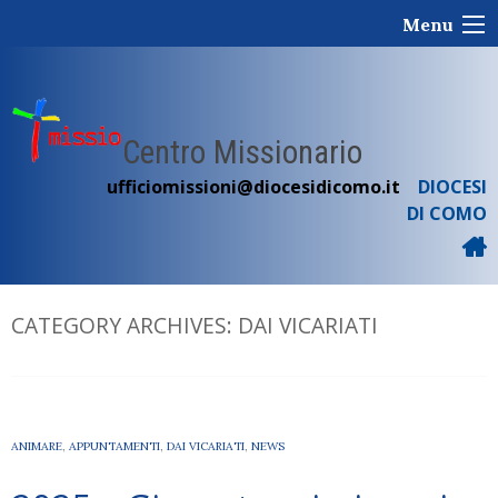
Skip
Menu
to
content
Centro Missionario
ufficiomissioni@diocesidicomo.it
DIOCESI
DI COMO
CATEGORY ARCHIVES:
DAI VICARIATI
ANIMARE
,
APPUNTAMENTI
,
DAI VICARIATI
,
NEWS