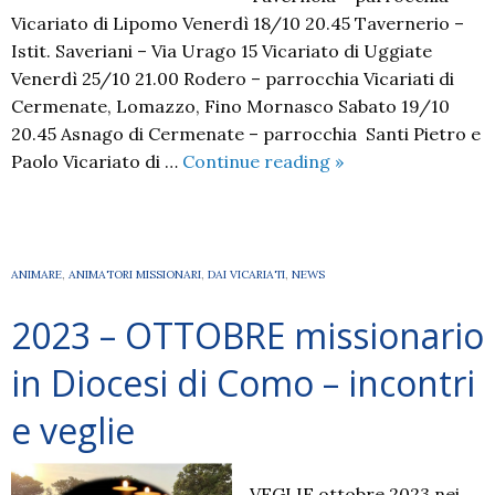
Vicariato di Lipomo Venerdì 18/10 20.45 Tavernerio –
Istit. Saveriani – Via Urago 15 Vicariato di Uggiate
Venerdì 25/10 21.00 Rodero – parrocchia Vicariati di
Cermenate, Lomazzo, Fino Mornasco Sabato 19/10
20.45 Asnago di Cermenate – parrocchia Santi Pietro e
2024
Paolo Vicariato di …
Continue reading
»
Ottobre
missionario
–
veglie
ANIMARE
,
ANIMATORI MISSIONARI
,
DAI VICARIATI
,
NEWS
in
2023 – OTTOBRE missionario
diocesi
di
in Diocesi di Como – incontri
Como
e veglie
VEGLIE ottobre 2023 nei