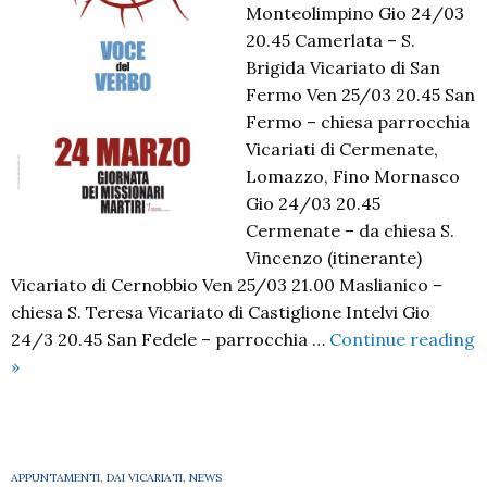
Monteolimpino Gio 24/03
20.45 Camerlata – S.
Brigida Vicariato di San
Fermo Ven 25/03 20.45 San
Fermo – chiesa parrocchia
Vicariati di Cermenate,
Lomazzo, Fino Mornasco
Gio 24/03 20.45
Cermenate – da chiesa S.
Vincenzo (itinerante)
Vicariato di Cernobbio Ven 25/03 21.00 Maslianico –
chiesa S. Teresa Vicariato di Castiglione Intelvi Gio
24/3 20.45 San Fedele – parrocchia …
Continue reading
24
»
marzo
–
veglie
nei
APPUNTAMENTI
,
DAI VICARIATI
,
NEWS