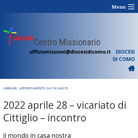
Skip
Menu
to
content
Centro Missionario
ufficiomissioni@diocesidicomo.it
DIOCESI
DI COMO
ANIMARE
,
APPUNTAMENTI
,
DAI VICARIATI
2022 aprile 28 – vicariato di
Cittiglio – incontro
il mondo in casa nostra