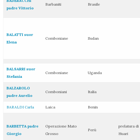
BADERACCHI
Barbaniti
Brasile
padre Vittorio
BALATTI suor
Comboniane
Sudan
Elena
BALSARRI suor
Comboniane
Uganda
Stefania
BALZAROLO
Comboniani
Italia
padre Aurelio
BARALDI Carla
Laica
Benin
BARBETTA padre
Operazione Mato
prelatura di
Perù
Giorgio
Grosso
Huari