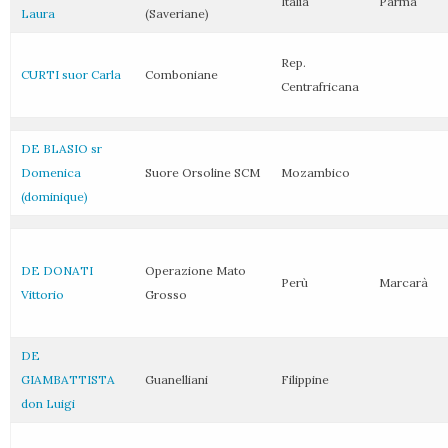
Italia
Parma
Laura
(Saveriane)
Rep.
CURTI suor Carla
Comboniane
Centrafricana
DE BLASIO sr
Domenica
Suore Orsoline SCM
Mozambico
(dominique)
DE DONATI
Operazione Mato
Perù
Marcarà
Vittorio
Grosso
DE
GIAMBATTISTA
Guanelliani
Filippine
don Luigi