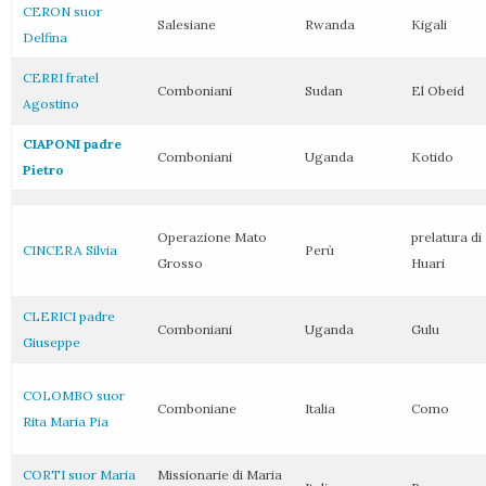
CERON suor
Salesiane
Rwanda
Kigali
Delfina
CERRI fratel
Comboniani
Sudan
El Obeid
Agostino
CIAPONI padre
Comboniani
Uganda
Kotido
Pietro
Operazione Mato
prelatura di
CINCERA Silvia
Perù
Grosso
Huari
CLERICI padre
Comboniani
Uganda
Gulu
Giuseppe
COLOMBO suor
Comboniane
Italia
Como
Rita Maria Pia
CORTI suor Maria
Missionarie di Maria