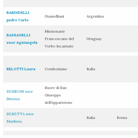
BARINDELLI
Guanelliani
Argentina
padre Carlo
Missionarie
BASSANELLI
Francescane del
Uruguay
suor Agatangela
Verbo Incarnato
BELOTTI Laura
Comboniane
Italia
Suore di San
BENZONI suor
Giuseppe
Simona
dell’Apparizione
BERETTA suor
Italia
Roma
Marilena