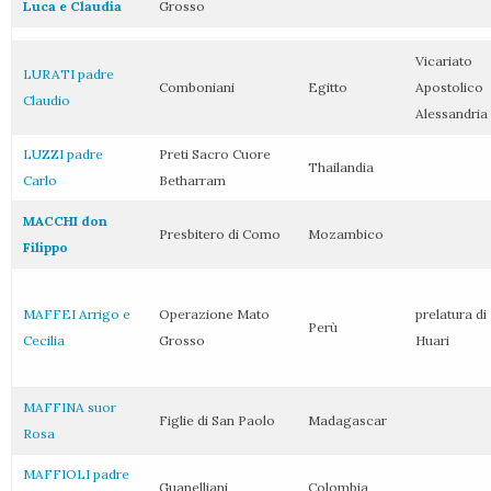
Luca e Claudia
Grosso
Vicariato
LURATI padre
Comboniani
Egitto
Apostolico
Claudio
Alessandria
LUZZI padre
Preti Sacro Cuore
Thailandia
Carlo
Betharram
MACCHI don
Presbitero di Como
Mozambico
Filippo
MAFFEI Arrigo e
Operazione Mato
prelatura di
Perù
Cecilia
Grosso
Huari
MAFFINA suor
Figlie di San Paolo
Madagascar
Rosa
MAFFIOLI padre
Guanelliani
Colombia