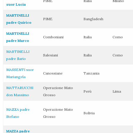
PIME
Italia
Milano
suor Lucia
MARTINELLI
PIME
Bangladesh
padre Quirico
MARTINELLI
Comboniani
Italia
Como
padre Marco
MARTINELLI
Salesiani
Italia
Como
padre Ilario
MASSENTI suor
Canossiane
Tanzania
Mariangela
MATTARUCCHI
Operazione Mato
Perù
Lima
don Massimo
Grosso
MAZZA padre
Operazione Mato
Bolivia
Stefano
Grosso
MAZZA padre