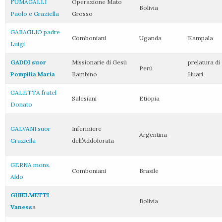
FUMAGALLI
Operazione Mato
Bolivia
Paolo e Graziella
Grosso
GABAGLIO padre
Comboniani
Uganda
Kampala
Luigi
GADDI suor
Missionarie di Gesù
prelatura di
Perù
Pompilia Maria
Bambino
Huari
GALETTA fratel
Salesiani
Etiopia
Donato
GALVANI suor
Infermiere
Argentina
Graziella
dell’Addolorata
GERNA mons.
Comboniani
Brasile
Aldo
GHIELMETTI
Bolivia
Vaness
a