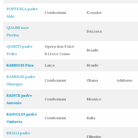
PUSTERLA padre
Comboniani
Ecuador
Aldo
QUAINI suor
Svizzera
Pierina
QUIRITI padre
Opera don Folci-
Brasile
Pedro
S.Croce Como
RABBIOSI Pina
Laica
Brasile
RABBIOSI padre
Comboniani
Ghana
Adidome
Giuseppe
RADICE padre
Comboniani
Messico
Antonio
RAINOLDI padre
Comboniani
Italia
Umberto
RIGALI padre
Filippine