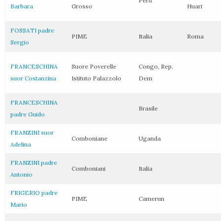
Perù
Barbara
Grosso
Huari
FOSSATI padre
PIME
Italia
Roma
Sergio
FRANCESCHINA
Suore Poverelle
Congo, Rep.
suor Costanzina
Istituto Palazzolo
Dem
FRANCESCHINA
Brasile
padre Guido
FRANZINI suor
Comboniane
Uganda
Adelina
FRANZINI padre
Comboniani
Italia
Antonio
FRIGERIO padre
PIME
Camerun
Mario