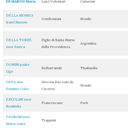
DE MARON Maria
Laici Volontari
Camerun
DELLA MONICA
Comboniani
Brasile
fratel Simone
DELLA TORRE
Figlie di Santa Maria
Argentina
suor Enrica
della Provvidenza
DONINI padre
Betharramiti
Thailandia
Ugo
DUCA don
Diocesi Sao Luis de
Brasile
Erminio Celso
Caceres
ERCOLINI suor
Francescane
Perù
Restituita
FAGNANI suor
Trappisti
Marta Luisa