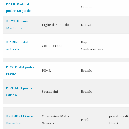
PETROGALLI
Ghana
padre Eugenio
PEZZINI suor
Figlie di S. Paolo
Kenya
Mariuccia
PIASINI fratel
Rep.
Comboniani
Antonio
Centrafricana
PICCOLIN padre
PIME
Brasile
Flavio
PIROLLO padre
Scalabrini
Brasile
Guido
PRUNERI Lino e
Operazioe Mato
prelatura di
Perù
Federica
Grosso
Huari