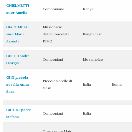
GHIELMETTI
Comboniane
Kenya
suor Amelia
GIACOMELLI
Missionarie
suor Maria
dell’Immacolata
Bangladesh
Assunta
PIME
GIBOLI padre
Comboniani
Mozambico
Giorgio
GINI piccola
Piccole Sorelle di
sorella Anna
Italia
Roma
Gesù
Sara
GIUDICI padre
Comboniani
Italia
Stefano
Operazione Mato