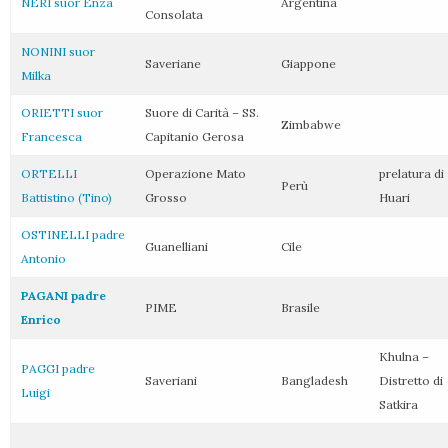
NERI suor Enza
Argentina
Consolata
NONINI suor
Saveriane
Giappone
Milka
ORIETTI suor
Suore di Carità – SS.
Zimbabwe
Francesca
Capitanio Gerosa
ORTELLI
Operazione Mato
prelatura di
Perù
Battistino (Tino)
Grosso
Huari
OSTINELLI padre
Guanelliani
Cile
Antonio
PAGANI padre
PIME
Brasile
Enrico
Khulna –
PAGGI padre
Saveriani
Bangladesh
Distretto di
Luigi
Satkira