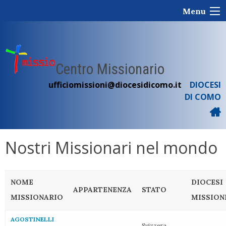
Skip
Menu
to
content
Centro Missionario
ufficiomissioni@diocesidicomo.it
DIOCESI
DI COMO
Nostri Missionari nel mondo
NOME
DIOCESI
APPARTENENZA
STATO
MISSIONARIO
MISSION
AGOSTINELLI
Svizzera