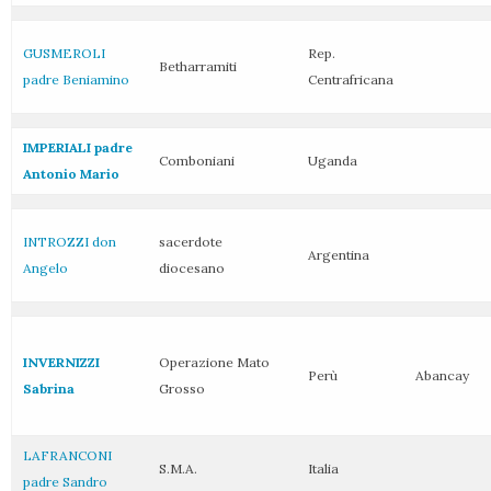
GUSMEROLI
Rep.
Betharramiti
padre Beniamino
Centrafricana
IMPERIALI padre
Comboniani
Uganda
Antonio Mario
INTROZZI don
sacerdote
Argentina
Angelo
diocesano
INVERNIZZI
Operazione Mato
Perù
Abancay
Sabrina
Grosso
LAFRANCONI
S.M.A.
Italia
padre Sandro