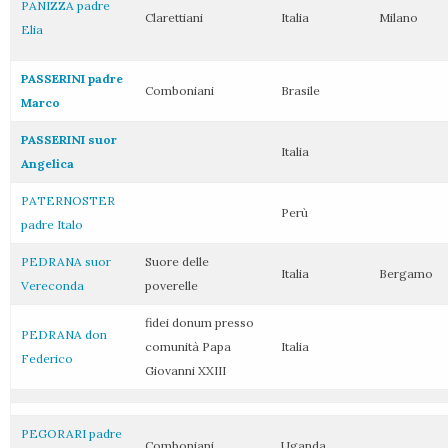
PANIZZA padre
Clarettiani
Italia
Milano
Elia
PASSERINI padre
Comboniani
Brasile
Marco
PASSERINI suor
Italia
Angelica
PATERNOSTER
Perù
padre Italo
PEDRANA suor
Suore delle
Italia
Bergamo
Vereconda
poverelle
fidei donum presso
PEDRANA don
comunità Papa
Italia
Federico
Giovanni XXIII
PEGORARI padre
Comboniani
Uganda