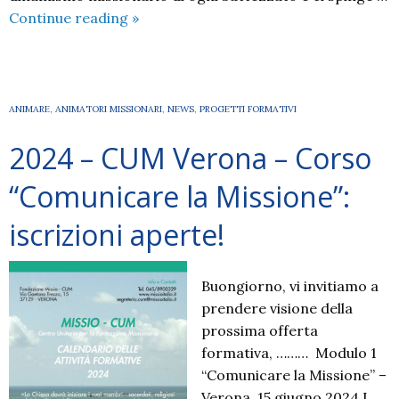
2024
Continue reading
»
OTTOBRE
MISSIONARIO
–
materiali
ANIMARE
,
ANIMATORI MISSIONARI
,
NEWS
,
PROGETTI FORMATIVI
di
2024 – CUM Verona – Corso
animazione
“Comunicare la Missione”:
iscrizioni aperte!
Buongiorno, vi invitiamo a
prendere visione della
prossima offerta
formativa, ……… Modulo 1
“Comunicare la Missione” –
Verona, 15 giugno 2024 I