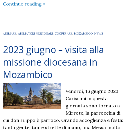
2023
Continue reading
»
–
OTTOBRE
missionario
in
ANIMARE
,
ANIMATORI MISSIONARI
,
COOPERARE
,
MOZAMBICO
,
NEWS
Diocesi
2023 giugno – visita alla
di
Como
missione diocesana in
–
incontri
Mozambico
e
veglie
Venerdì, 16 giugno 2023
Carissimi in questa
giornata sono tornato a
Mirrote, la parrocchia di
cui don Filippo è parroco. Grande accoglienza e festa:
tanta gente, tante strette di mano, una Messa molto