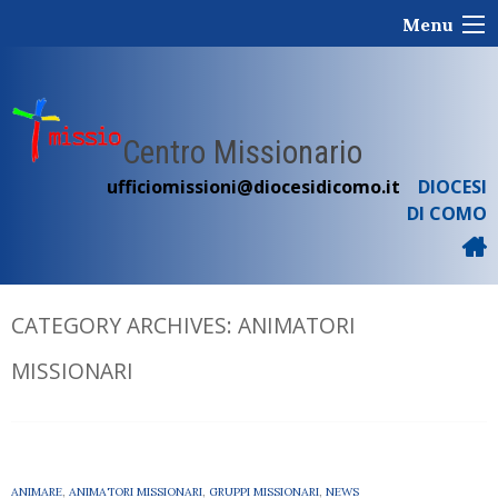
Skip
Menu
to
content
Centro Missionario
ufficiomissioni@diocesidicomo.it
DIOCESI
DI COMO
CATEGORY ARCHIVES:
ANIMATORI
MISSIONARI
ANIMARE
,
ANIMATORI MISSIONARI
,
GRUPPI MISSIONARI
,
NEWS