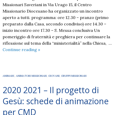
Missionari Saveriani in Via Urago 15, il Centro
Missionario Diocesano ha organizzato un incontro
aperto a tutti. programma: ore 12.30 – pranzo (primo
preparato dalla Casa, secondo condiviso) ore 14.30 –
inizio incontro ore 17.30 – S. Messa conclusiva Un
pomeriggio di fraternità e preghiera per continuare la
riflessione sul tema della “ministerialità” nella Chiesa, …
4
Continue reading
»
Luglio
2021
–
Un
ANIMARE
,
ANIMATORI MISSIONARI
,
GIOVANI
,
GRUPPI MISSIONARI
pomeriggio
2020 2021 – Il progetto di
di
fraternità
Gesù: schede di animazione
e
preghiera
per CMD