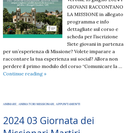
GIOVANI RACCONTANO
LA MISSIONE in allegato
programma e info
dettagliate sul corso e
scheda per l’iscrizione
Siete giovani in partenza
per un’esperienza di Missione? Volete imparare a
raccontare la tua esperienza sui social? Allora non
perdere il primo modulo del corso “Comunicare la …
2024
Continue reading
»
–
CUM
Verona
–
ANIMARE
,
ANIMATORI MISSIONARI
,
APPUNTAMENTI
Corso
2024 03 Giornata dei
“Comunicare
la
Missione”: