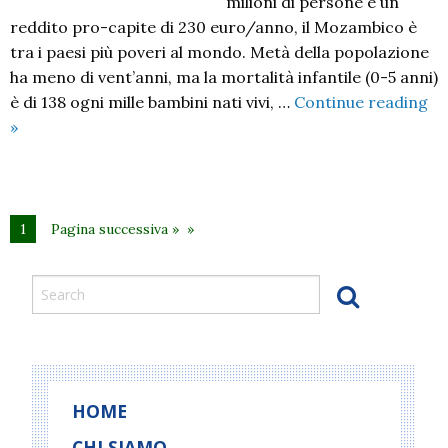
milioni di persone e un
reddito pro-capite di 230 euro/anno, il Mozambico è
tra i paesi più poveri al mondo. Metà della popolazione
ha meno di vent’anni, ma la mortalità infantile (0-5 anni)
è di 138 ogni mille bambini nati vivi, …
Continue reading
Mozambico:
»
domande/risposte
e
immagini
x
1
Pagina successiva »
animaz.
bambini
HOME
CHI SIAMO