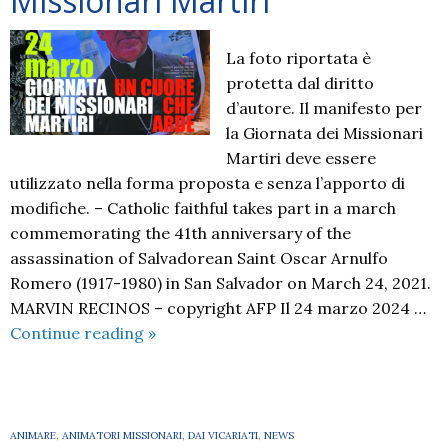
Missionari Martiri
iscrizioni
aperte!
La foto riportata è
protetta dal diritto
d’autore. Il manifesto per
la Giornata dei Missionari
Martiri deve essere
utilizzato nella forma proposta e senza l’apporto di
modifiche. – Catholic faithful takes part in a march
commemorating the 41th anniversary of the
assassination of Salvadorean Saint Oscar Arnulfo
Romero (1917-1980) in San Salvador on March 24, 2021.
MARVIN RECINOS – copyright AFP Il 24 marzo 2024 …
2024
Continue reading
»
03
Giornata
dei
Missionari
ANIMARE
,
ANIMATORI MISSIONARI
,
DAI VICARIATI
,
NEWS