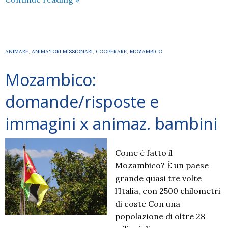
maggio
2020
–
lutto
ANIMARE
,
ANIMATORI MISSIONARI
,
COOPERARE
,
MOZAMBICO
per
Mozambico:
don
Stefano
domande/risposte e
Bianchi
immagini x animaz. bambini
Come è fatto il
Mozambico? È un paese
grande quasi tre volte
l’Italia, con 2500 chilometri
di coste Con una
popolazione di oltre 28