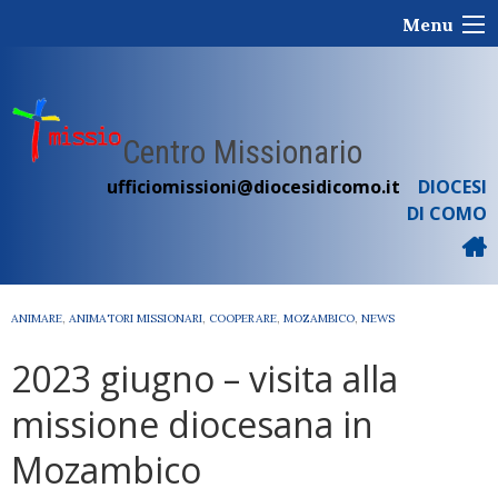
Skip
Menu
to
content
Centro Missionario
ufficiomissioni@diocesidicomo.it
DIOCESI
DI COMO
ANIMARE
,
ANIMATORI MISSIONARI
,
COOPERARE
,
MOZAMBICO
,
NEWS
2023 giugno – visita alla
missione diocesana in
Mozambico