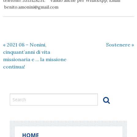
telefono: 3515128251. Valido anche per WhatsApp; Email
benito.amonini@gmail.com
«
2021 08 – Nonini,
Sostenere
»
cinquant’anni di vita
missionaria e … la missione
continua!
HOME