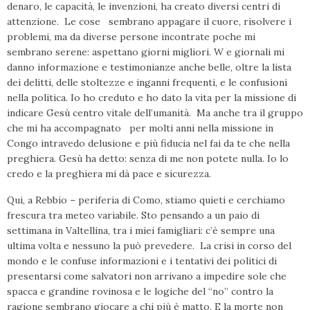
denaro, le capacità, le invenzioni, ha creato diversi centri di
attenzione. Le cose sembrano appagare il cuore, risolvere i
problemi, ma da diverse persone incontrate poche mi
sembrano serene: aspettano giorni migliori. W e giornali mi
danno informazione e testimonianze anche belle, oltre la lista
dei delitti, delle stoltezze e inganni frequenti, e le confusioni
nella politica. Io ho creduto e ho dato la vita per la missione di
indicare Gesù centro vitale dell’umanità. Ma anche tra il gruppo
che mi ha accompagnato per molti anni nella missione in
Congo intravedo delusione e più fiducia nel fai da te che nella
preghiera. Gesù ha detto: senza di me non potete nulla. Io lo
credo e la preghiera mi dà pace e sicurezza.
Qui, a Rebbio – periferia di Como, stiamo quieti e cerchiamo
frescura tra meteo variabile. Sto pensando a un paio di
settimana in Valtellina, tra i miei famigliari: c’è sempre una
ultima volta e nessuno la può prevedere. La crisi in corso del
mondo e le confuse informazioni e i tentativi dei politici di
presentarsi come salvatori non arrivano a impedire sole che
spacca e grandine rovinosa e le logiche del “no” contro la
ragione sembrano giocare a chi più è matto. E la morte non