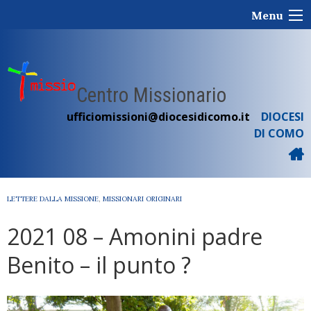
Skip
Menu
to
content
Centro Missionario
ufficiomissioni@diocesidicomo.it
DIOCESI
DI COMO
LETTERE DALLA MISSIONE
,
MISSIONARI ORIGINARI
2021 08 – Amonini padre
Benito – il punto ?