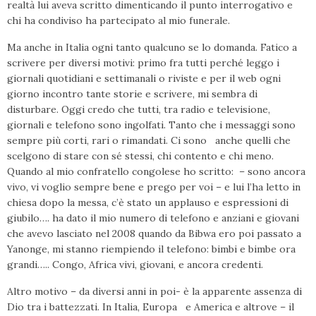
realtà lui aveva scritto dimenticando il punto interrogativo e
chi ha condiviso ha partecipato al mio funerale.
Ma anche in Italia ogni tanto qualcuno se lo domanda. Fatico a
scrivere per diversi motivi: primo fra tutti perché leggo i
giornali quotidiani e settimanali o riviste e per il web ogni
giorno incontro tante storie e scrivere, mi sembra di
disturbare. Oggi credo che tutti, tra radio e televisione,
giornali e telefono sono ingolfati. Tanto che i messaggi sono
sempre più corti, rari o rimandati. Ci sono anche quelli che
scelgono di stare con sé stessi, chi contento e chi meno.
Quando al mio confratello congolese ho scritto: – sono ancora
vivo, vi voglio sempre bene e prego per voi – e lui l’ha letto in
chiesa dopo la messa, c’è stato un applauso e espressioni di
giubilo…. ha dato il mio numero di telefono e anziani e giovani
che avevo lasciato nel 2008 quando da Bibwa ero poi passato a
Yanonge, mi stanno riempiendo il telefono: bimbi e bimbe ora
grandi….. Congo, Africa vivi, giovani, e ancora credenti.
Altro motivo – da diversi anni in poi- è la apparente assenza di
Dio tra i battezzati. In Italia, Europa e America e altrove – il