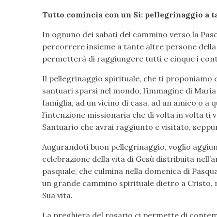
Tutto comincia con un Sì: pellegrinaggio a 
In ognuno dei sabati del cammino verso la Pasq
percorrere insieme a tante altre persone della 
permetterà di raggiungere tutti e cinque i con
Il pellegrinaggio spirituale, che ti proponiamo
santuari sparsi nel mondo, l’immagine di Maria i
famiglia, ad un vicino di casa, ad un amico o a
l’intenzione missionaria che di volta in volta ti
Santuario che avrai raggiunto e visitato, seppur
Augurandoti buon pellegrinaggio, voglio aggiung
celebrazione della vita di Gesù distribuita nell’a
pasquale, che culmina nella domenica di Pasqu
un grande cammino spirituale dietro a Cristo, 
Sua vita.
La preghiera del rosario ci permette di contempl