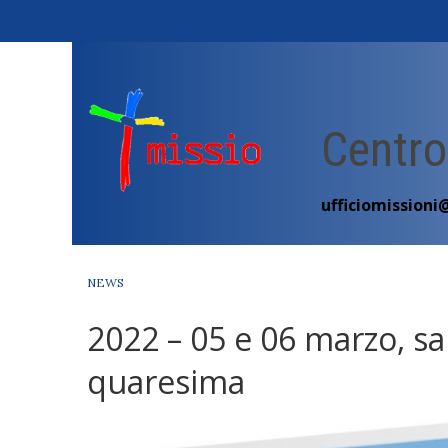
Skip
to
content
Centro
ufficiomissioni
NEWS
2022 – 05 e 06 marzo, s
quaresima