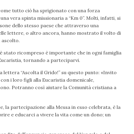
ome tutto ciò ha sprigionato con una forza
na vera spinta missionaria a “Km 0”. Molti, infatti, si
rsone dello stesso paese che attraverso una
lle lettere, o altro ancora, hanno mostrato il volto di
 ascolto.
 stato ricompreso è importante che in ogni famiglia
l’Eucaristia, tornando a parteciparvi.
 lettera “Ascolta il Grido!” su questo punto: «Invito
con i loro figli alla Eucaristia domenicale,
dono. Potranno così aiutare la Comunità cristiana a
e, la partecipazione alla Messa in esso celebrata, è la
ire e educarci a vivere la vita come un dono; un