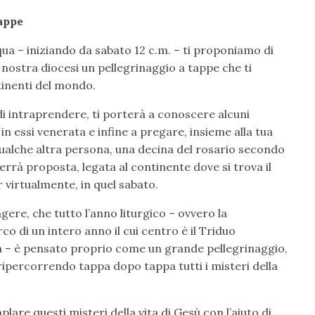
tappe
ua – iniziando da sabato 12 c.m. – ti proponiamo di
nostra diocesi un pellegrinaggio a tappe che ti
tinenti del mondo.
 di intraprendere, ti porterà a conoscere alcuni
n essi venerata e infine a pregare, insieme alla tua
 qualche altra persona, una decina del rosario secondo
 verrà proposta, legata al continente dove si trova il
 virtualmente, in quel sabato.
ere, che tutto l’anno liturgico – ovvero la
rco di un intero anno il cui centro è il Triduo
a – è pensato proprio come un grande pellegrinaggio,
ripercorrendo tappa dopo tappa tutti i misteri della
are questi misteri della vita di Gesù con l’aiuto di