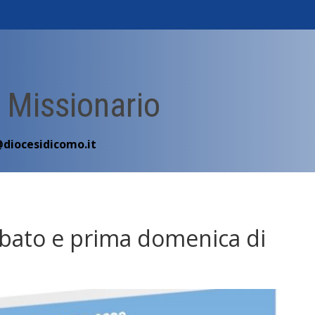
 Missionario
@diocesidicomo.it
abato e prima domenica di