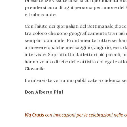
Di esistenze vissute così, la cui quotidianità è
prendersi cura di ogni persona per amore del S
è traboccante.
Con l’aiuto dei giornalisti del Settimanale dioc
tra coloro che sono geograficamente tra i più d
semplici domande. Prontamente tutti e sei hann
a ricevere qualche messaggino, augurio, ecc. da
interviste. Soprattutto dai lettori più piccoli, p
hanno voluto dirci e delle attività collegate ai 
Giovanile.
Le interviste verranno pubblicate a cadenza s
Don Alberto Pini
Via Crucis
con invocazioni per le celebrazioni nelle 