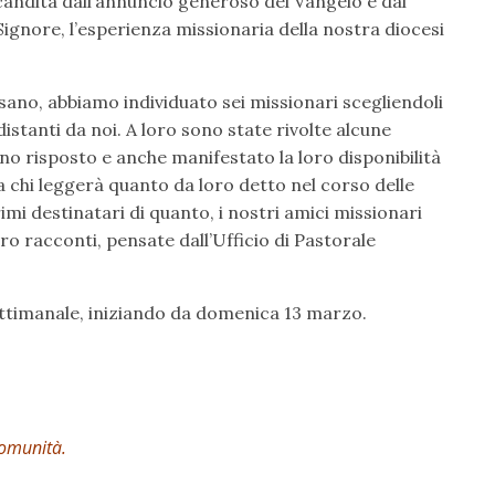
 scandita dall’annuncio generoso del Vangelo e dal
ignore, l’esperienza missionaria della nostra diocesi
esano, abbiamo individuato sei missionari scegliendoli
istanti da noi. A loro sono state rivolte alcune
o risposto e anche manifestato la loro disponibilità
 chi leggerà quanto da loro detto nel corso delle
rimi destinatari di quanto, i nostri amici missionari
loro racconti, pensate dall’Ufficio di Pastorale
ettimanale, iniziando da domenica 13 marzo.
comunità.