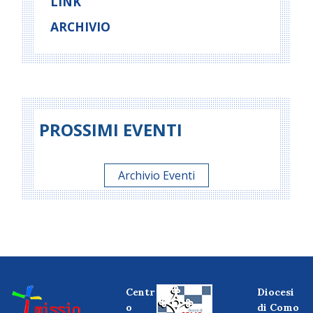
LINK
ARCHIVIO
PROSSIMI EVENTI
Archivio Eventi
Centr
Diocesi
o
di Como