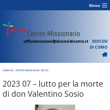
Skip
Menu
to
content
Centro Missionario
ufficiomissioni@diocesidicomo.it
DIOCESI
DI COMO
ANIMARE
,
GRUPPI MISSIONARI
,
NEWS
2023 07 – lutto per la morte
di don Valentino Sosio