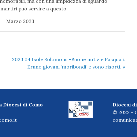
 memorabili, ma con una limpidezza di sguardo
 martiri può servire a questo.
zo 2023
2023 04 Isole Solomons -Buone notizie Pasquali:
Erano giovani ‘moribondi’ e sono risorti.
»
a Diocesi di Como
Diocesi 
© 2022 - O
icomo.it
comunicaz