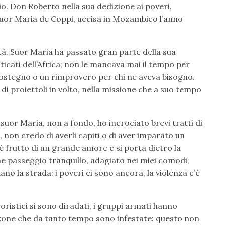
io. Don Roberto nella sua dedizione ai poveri,
 suor Maria de Coppi, uccisa in Mozambico l’anno
l’età. Suor Maria ha passato gran parte della sua
ticati dell’Africa; non le mancava mai il tempo per
sostegno o un rimprovero per chi ne aveva bisogno.
i proiettoli in volto, nella missione che a suo tempo
uor Maria, non a fondo, ho incrociato brevi tratti di
non credo di averli capiti o di aver imparato un
frutto di un grande amore e si porta dietro la
he passeggio tranquillo, adagiato nei miei comodi,
liano la strada: i poveri ci sono ancora, la violenza c’è
ristici si sono diradati, i gruppi armati hanno
e zone che da tanto tempo sono infestate: questo non