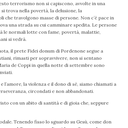
esto terrorismo non si capiscono, avvolte in una
i trova nella povertà, la delusione, la
coli che travolgono masse di persone. Non c’è pace in
trova una strada su cui camminare spedita. Le persone
à le normali lotte con fame, povertà, malattie,
ani si vedrà.
ota, il prete Fidei donum di Pordenone segue a
istiani, rimasti per sopravvivere, non si sentano
aria de Coppi in quella notte di settembre sono
nviati.
 e l’amore, la violenza e il dono di sé, siamo chiamati a
erseveranza, circondati e non abbandonati.
risto con un abito di santità e di gioia che, seppure
nodale. Tenendo fisso lo sguardo su Gesù, come don