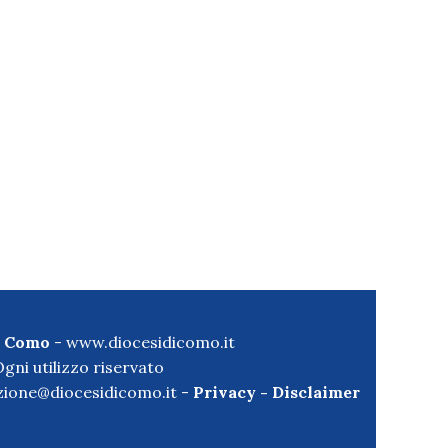
di Como
-
www.diocesidicomo.it
gni utilizzo riservato
ione@diocesidicomo.it -
Privacy
-
Disclaimer