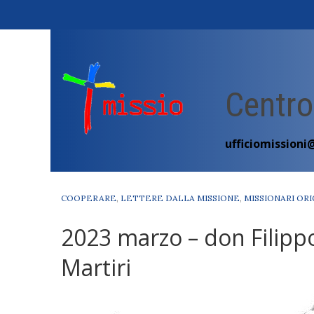
Skip
to
content
Centro
ufficiomissioni
COOPERARE
,
LETTERE DALLA MISSIONE
,
MISSIONARI ORI
2023 marzo – don Filippo
Martiri