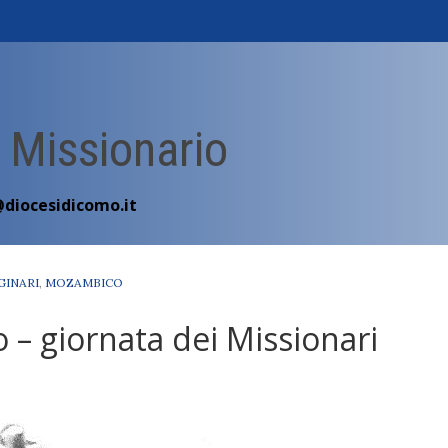
 Missionario
@diocesidicomo.it
GINARI
,
MOZAMBICO
 – giornata dei Missionari