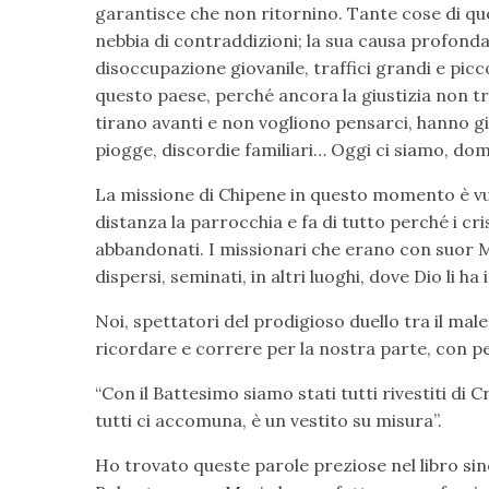
garantisce che non ritornino. Tante cose di qu
nebbia di contraddizioni; la sua causa profonda s
disoccupazione giovanile, traffici grandi e pic
questo paese, perché ancora la giustizia non 
tirano avanti e non vogliono pensarci, hanno gi
piogge, discordie familiari… Oggi ci siamo, dom
La missione di Chipene in questo momento è vu
distanza la parrocchia e fa di tutto perché i cr
abbandonati. I missionari che erano con suor M
dispersi, seminati, in altri luoghi, dove Dio li ha i
Noi, spettatori del prodigioso duello tra il male
ricordare e correre per la nostra parte, con p
“Con il Battesimo siamo stati tutti rivestiti di C
tutti ci accomuna, è un vestito su misura”.
Ho trovato queste parole preziose nel libro si