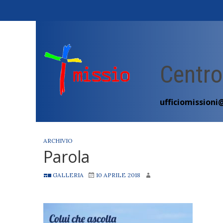
Skip
to
content
Centro
ufficiomissioni
ARCHIVIO
Parola
GALLERIA
10 APRILE 2018