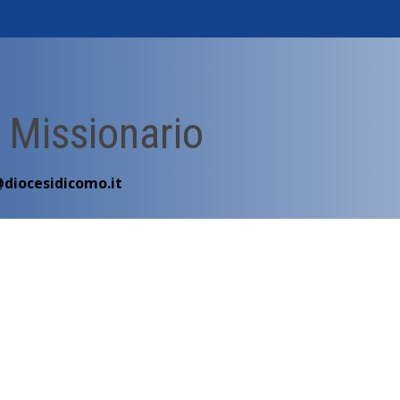
 Missionario
@diocesidicomo.it