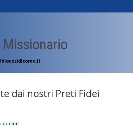
 Missionario
@diocesidicomo.it
te dai nostri Preti Fidei
dei donum