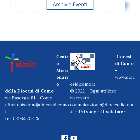
Archivio Eventi
Centr
Diocesi
o
di Como
Missi
-
onari
www.dioc
o
esidicomo.it
della Diocesi di Como
© 2022 - Ogni utilizzo
via Baserga, 81 - Como
riservato
ufficiomissioni@diocesidicomo.
comunicazione@diocesidicomo
it
.it -
Privacy
-
Disclaimer
tel. 031-53702.25