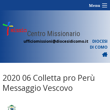
Skip
Menu
to
content
Centro Missionario
ufficiomissioni@diocesidicomo.it
DIOCESI
DI COMO
2020 06 Colletta pro Perù
Messaggio Vescovo