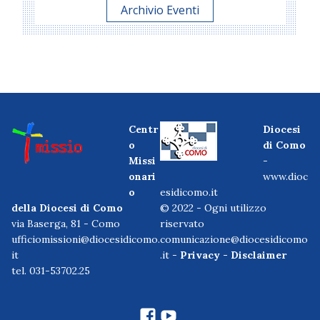
Archivio Eventi
Centr
Diocesi
o
di Como
Missi
-
onari
www.dioc
o
esidicomo.it
della Diocesi di Como
© 2022 - Ogni utilizzo
via Baserga, 81 - Como
riservato
ufficiomissioni@diocesidicomo.
comunicazione@diocesidicomo
it
.it -
Privacy
-
Disclaimer
tel. 031-53702.25