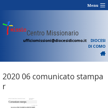
Skip
Menu
to
content
Centro Missionario
ufficiomissioni@diocesidicomo.it
DIOCESI
DI COMO
2020 06 comunicato stampa
r