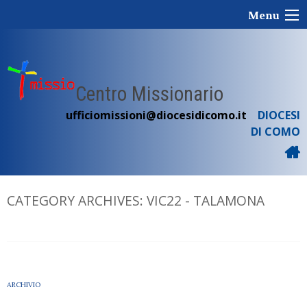
Skip
Menu
to
content
Centro Missionario
ufficiomissioni@diocesidicomo.it
DIOCESI
DI COMO
CATEGORY ARCHIVES:
VIC22 - TALAMONA
ARCHIVIO