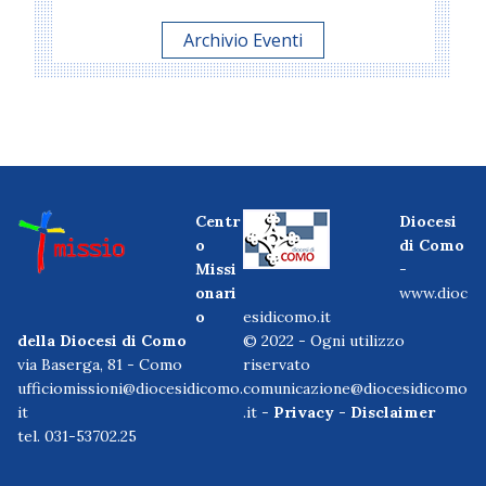
Archivio Eventi
Centr
Diocesi
o
di Como
Missi
-
onari
www.dioc
o
esidicomo.it
della Diocesi di Como
© 2022 - Ogni utilizzo
via Baserga, 81 - Como
riservato
ufficiomissioni@diocesidicomo.
comunicazione@diocesidicomo
it
.it -
Privacy
-
Disclaimer
tel. 031-53702.25