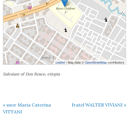
Leaflet
| Map data ©
OpenStreetMap
contributors
Salesiam of Don Bosco, etiopia
«
suor Maria Caterina
fratel WALTER VIVIANI
»
VITTANI