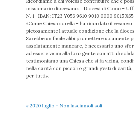
Ricordiamo a chi volesse contribuire che è poss
missionario diocesano: Diocesi di Como – Uffi
N. 1 IBAN: IT23 Y056 9610 9010 0000 9015 X65
«Come Chiesa sorella – ha ricordato il vescovo
pietosamente l’attuale condizione che la dioces
Sarebbe un facile alibi promettere solamente 
assolutamente mancare, è necessario uno sforzo 
ad essere vicini alla loro gente con atti di so
testimoniamo una Chiesa che si fa vicina, condi
nella carità con piccoli o grandi gesti di carit
per tutti».
«
2020 luglio – Non lasciamoli soli