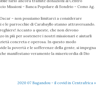
ibile farlo ancora tramite donazioni al Centro
cio Missioni – Banca Popolare di Sondrio – Como Ag.
 Oscar – non possiamo limitarci a considerare
i e le parrocchie di Carabayllo stanno attraversando.
preghiere! Accanto a queste, che non devono
in più per sostenere i nostri missionari e aiutarli
lidarietà concreta e operosa. In questo modo
vide la povertà e le sofferenze della gente, si impegna
à, che manifestano veramente la misericordia di Dio
2020 07 Bagandou – il covid in Centrafrica
»