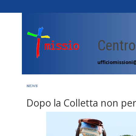
Skip
to
content
Centro
ufficiomissioni
NEWS
Dopo la Colletta non per