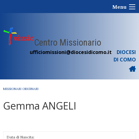
Skip
Menu
to
content
Centro Missionario
ufficiomissioni@diocesidicomo.it
DIOCESI
DI COMO
MISSIONARI ORIGINARI
Gemma ANGELI
Data di Nascita: