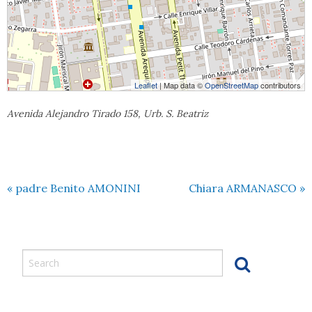
Leaflet
| Map data ©
OpenStreetMap
contributors
Avenida Alejandro Tirado 158, Urb. S. Beatriz
«
padre Benito AMONINI
Chiara ARMANASCO
»