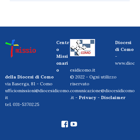
Centr
Diocesi
o
di Como
Missi
-
onari
www.dioc
o
esidicomo.it
della Diocesi di Como
© 2022 - Ogni utilizzo
via Baserga, 81 - Como
riservato
ufficiomissioni@diocesidicomo.
comunicazione@diocesidicomo
it
.it -
Privacy
-
Disclaimer
tel. 031-53702.25
facebook
Youtube