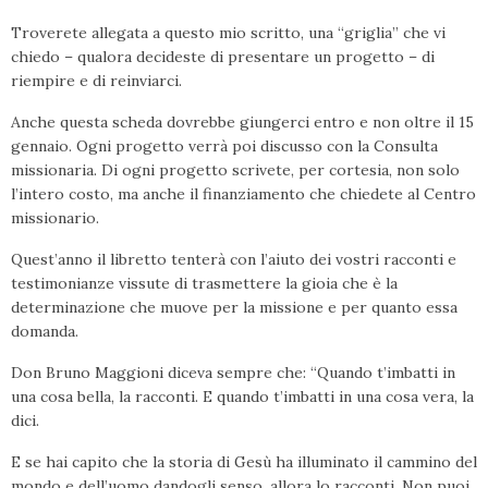
Troverete allegata a questo mio scritto, una “griglia” che vi
chiedo – qualora decideste di presentare un progetto – di
riempire e di reinviarci.
Anche questa scheda dovrebbe giungerci entro e non oltre il 15
gennaio. Ogni progetto verrà poi discusso con la Consulta
missionaria. Di ogni progetto scrivete, per cortesia, non solo
l’intero costo, ma anche il finanziamento che chiedete al Centro
missionario.
Quest’anno il libretto tenterà con l’aiuto dei vostri racconti e
testimonianze vissute di trasmettere la gioia che è la
determinazione che muove per la missione e per quanto essa
domanda.
Don Bruno Maggioni diceva sempre che: “Quando t’imbatti in
una cosa bella, la racconti. E quando t’imbatti in una cosa vera, la
dici.
E se hai capito che la storia di Gesù ha illuminato il cammino del
mondo e dell’uomo dandogli senso, allora lo racconti. Non puoi