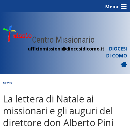
Skip
Menu
to
content
Centro Missionario
ufficiomissioni@diocesidicomo.it
DIOCESI
DI COMO
NEWS
La lettera di Natale ai
missionari e gli auguri del
direttore don Alberto Pini