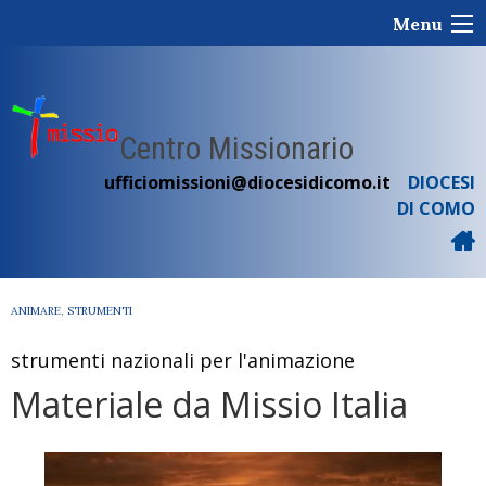
Skip
Menu
to
content
Centro Missionario
ufficiomissioni@diocesidicomo.it
DIOCESI
DI COMO
ANIMARE
,
STRUMENTI
strumenti nazionali per l'animazione
Materiale da Missio Italia