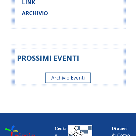
LINK
ARCHIVIO
PROSSIMI EVENTI
Archivio Eventi
Centr
Diocesi
o
di Como