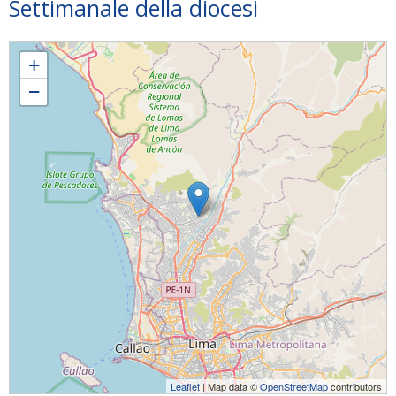
Settimanale della diocesi
Perù: cosa può insegnarci la catechesi familiare
+
−
Leaflet
| Map data ©
OpenStreetMap
contributors