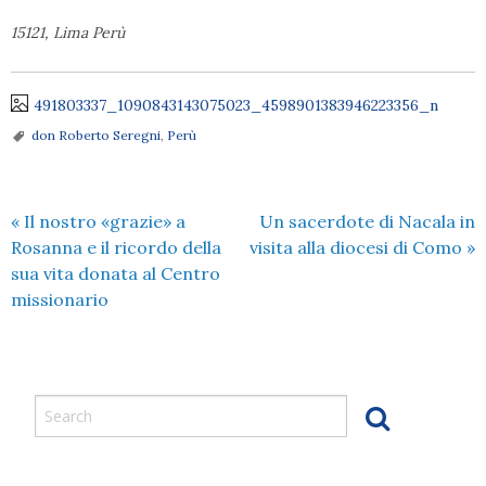
15121, Lima Perù
491803337_1090843143075023_4598901383946223356_n
don Roberto Seregni
,
Perù
«
Il nostro «grazie» a
Un sacerdote di Nacala in
Rosanna e il ricordo della
visita alla diocesi di Como
»
sua vita donata al Centro
missionario