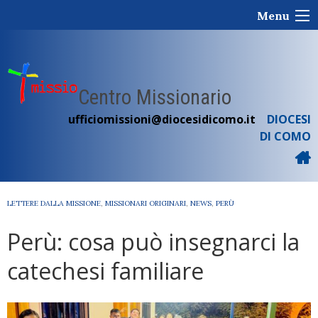
Skip
Menu
to
content
Centro Missionario
ufficiomissioni@diocesidicomo.it
DIOCESI
DI COMO
LETTERE DALLA MISSIONE
,
MISSIONARI ORIGINARI
,
NEWS
,
PERÙ
Perù: cosa può insegnarci la
catechesi familiare