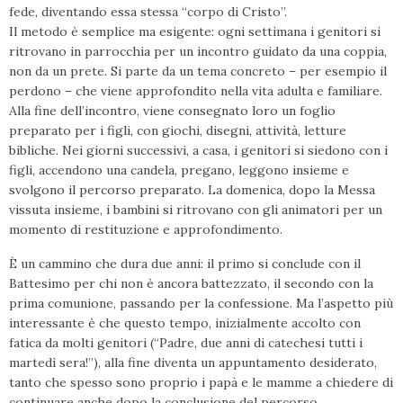
fede, diventando essa stessa “corpo di Cristo”.
Il metodo è semplice ma esigente: ogni settimana i genitori si
ritrovano in parrocchia per un incontro guidato da una coppia,
non da un prete. Si parte da un tema concreto – per esempio il
perdono – che viene approfondito nella vita adulta e familiare.
Alla fine dell’incontro, viene consegnato loro un foglio
preparato per i figli, con giochi, disegni, attività, letture
bibliche. Nei giorni successivi, a casa, i genitori si siedono con i
figli, accendono una candela, pregano, leggono insieme e
svolgono il percorso preparato. La domenica, dopo la Messa
vissuta insieme, i bambini si ritrovano con gli animatori per un
momento di restituzione e approfondimento.
È un cammino che dura due anni: il primo si conclude con il
Battesimo per chi non è ancora battezzato, il secondo con la
prima comunione, passando per la confessione. Ma l’aspetto più
interessante è che questo tempo, inizialmente accolto con
fatica da molti genitori (“Padre, due anni di catechesi tutti i
martedì sera!”), alla fine diventa un appuntamento desiderato,
tanto che spesso sono proprio i papà e le mamme a chiedere di
continuare anche dopo la conclusione del percorso.