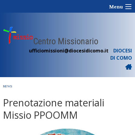
Skip
Menu
to
content
Centro Missionario
ufficiomissioni@diocesidicomo.it
DIOCESI
DI COMO
NEWS
Prenotazione materiali
Missio PPOOMM