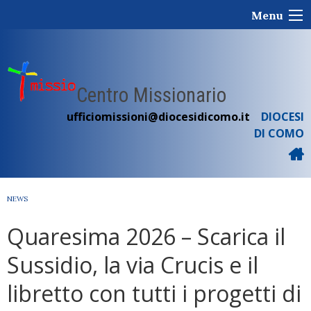
Skip
Menu
to
content
Centro Missionario
ufficiomissioni@diocesidicomo.it
DIOCESI
DI COMO
NEWS
Quaresima 2026 – Scarica il
Sussidio, la via Crucis e il
libretto con tutti i progetti di