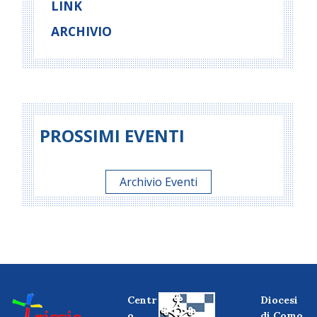
LINK
ARCHIVIO
PROSSIMI EVENTI
Archivio Eventi
Centr
Diocesi
o
di Como