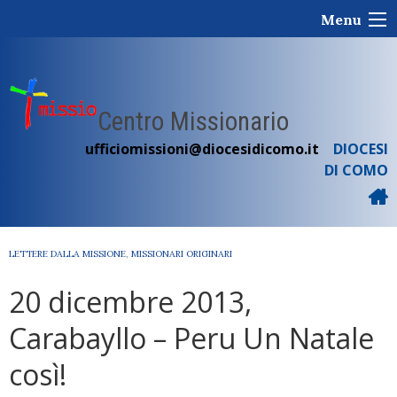
Skip
Menu
to
content
Centro Missionario
ufficiomissioni@diocesidicomo.it
DIOCESI
DI COMO
LETTERE DALLA MISSIONE
,
MISSIONARI ORIGINARI
20 dicembre 2013,
Carabayllo – Peru Un Natale
così!