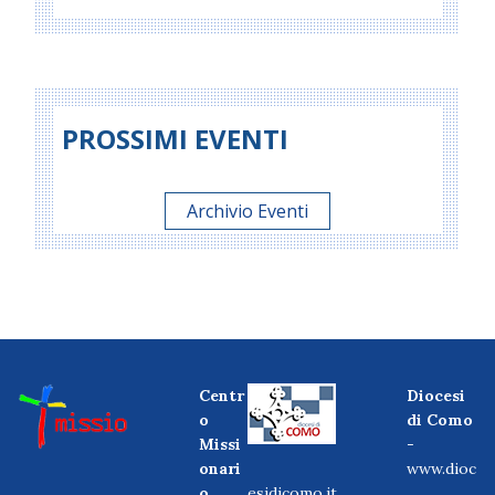
PROSSIMI EVENTI
Archivio Eventi
Centr
Diocesi
o
di Como
Missi
-
onari
www.dioc
o
esidicomo.it