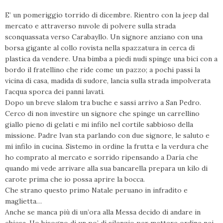
E’ un pomeriggio torrido di dicembre. Rientro con la jeep dal
mercato e attraverso nuvole di polvere sulla strada
sconquassata verso Carabayllo. Un signore anziano con una
borsa gigante al collo rovista nella spazzatura in cerca di
plastica da vendere. Una bimba a piedi nudi spinge una bici con a
bordo il fratellino che ride come un pazzo; a pochi passi la
vicina di casa, madida di sudore, lancia sulla strada impolverata
l’acqua sporca dei panni lavati.
Dopo un breve slalom tra buche e sassi arrivo a San Pedro.
Cerco di non investire un signore che spinge un carrellino
giallo pieno di gelati e mi infilo nel cortile sabbioso della
missione. Padre Ivan sta parlando con due signore, le saluto e
mi infilo in cucina. Sistemo in ordine la frutta e la verdura che
ho comprato al mercato e sorrido ripensando a Daría che
quando mi vede arrivare alla sua bancarella prepara un kilo di
carote prima che io possa aprire la bocca.
Che strano questo primo Natale peruano in infradito e
maglietta…
Anche se manca più di un’ora alla Messa decido di andare in