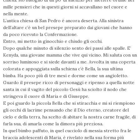
chiesa. Ho bisogno di un po’ di silenzio per mettere ordine nei
mille pensieri che in questi giorni si accavallano nel cuore e
nella mente.
L’antica chiesa di San Pedro è ancora deserta. Alla sinistra
dell’altare c’è un bel presepe preparato dai giovani che hanno
da poco ricevuto la Confermazione.
Entro, mi metto in ginocchio e chiudo gli occhi.
Dopo qualche minuto di silenzio sento dei passi alle spalle. E’
Kenyda, una giovane mamma che vive qui vicino. Mi saluta con un
sorriso luminoso e si siede davanti a me. Avvolta in una coperta
colorata e appoggiata sulla schiena c’è Bella, la sua ultima
bimba. Ha poco più di tre mesi e dorme come un angioletto.
Guardo il presepe ricco di personaggi e ripenso a quella notte
santa in cui il vagito del piccolo Gesù ha sciolto il nodo che
stringeva il cuore di Maria e di Giuseppe.
E poi guardo la piccola Bella che si stiracchia e mi si riempiono
gli occhi di lacrime pensando che il Dio eterno, creatore del
cielo e della terra, ha scelto di abitare la nostra carne fragile, di
farla sua, di amarla come la dimora più preziosa.
In quel bimbo paffuto, in quel cucciolo di messia stretto fra le
braccia adolescenti di Maria, è rivelato nella sua forma più