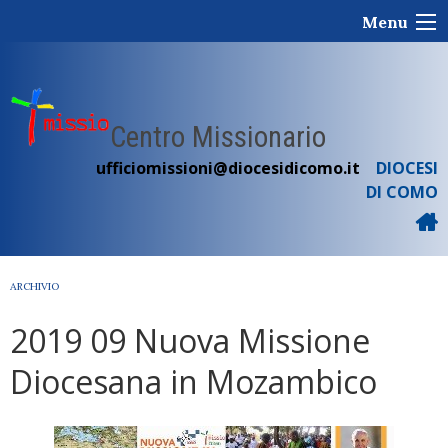
Skip
Menu
to
content
Centro Missionario
ufficiomissioni@diocesidicomo.it
DIOCESI
DI COMO
ARCHIVIO
2019 09 Nuova Missione
Diocesana in Mozambico