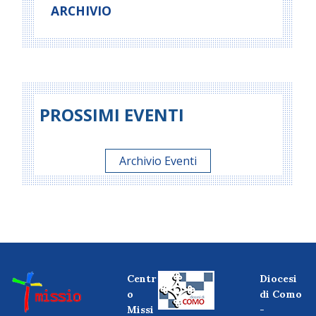
ARCHIVIO
PROSSIMI EVENTI
Archivio Eventi
Centr
Diocesi
o
di Como
Missi
-