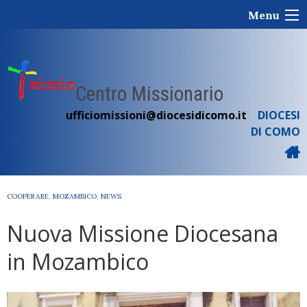
Skip
Menu
to
content
Centro Missionario
ufficiomissioni@diocesidicomo.it
DIOCESI
DI COMO
COOPERARE
,
MOZAMBICO
,
NEWS
Nuova Missione Diocesana
in Mozambico