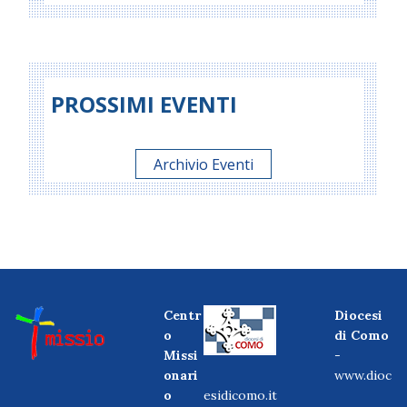
PROSSIMI EVENTI
Archivio Eventi
Centr
Diocesi
o
di Como
Missi
-
onari
www.dioc
o
esidicomo.it