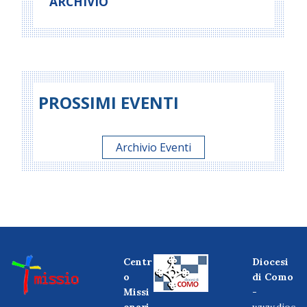
ARCHIVIO
PROSSIMI EVENTI
Archivio Eventi
Centr
Diocesi
o
di Como
Missi
-