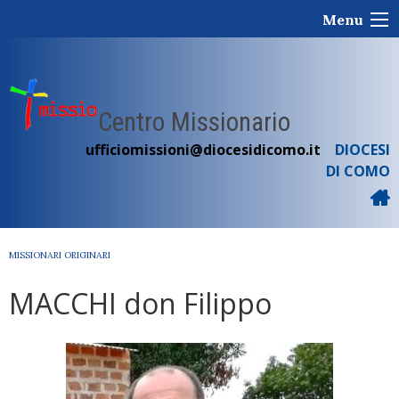
Skip
Menu
to
content
Centro Missionario
ufficiomissioni@diocesidicomo.it
DIOCESI
DI COMO
MISSIONARI ORIGINARI
MACCHI don Filippo