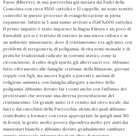
Paese (Mbeere), in una parrocchia già iniziata dai Padri della
Consolata con circa 9500 cattolici e 13 cappelle, mi sono sentito
coinvolto in questo processo di evangelizzazione in piena
espansione. Infatti in 5 anni siamo arrivati a 15â€‰000 cattolici.
Il primo impatto è stato imparare la lingua Kikuyu e un poco di
Kiswahili, poi si è trattato di entrare in una nuova cultura e in
un ambiente missionario, dove il cristianesimo era agli inizi, con
problemi di stregoneria, di poligamia, di vita semi-nomade e di
pratiche tradizionali radicate in costumi atavici, come la
circoncisione, il culto degli spiriti, gli alberi sacri ecc. Abbiamo
fatto riferimento alle famiglie cristiane della Missione, giovani
coppie con figli, ma ancora legate a parenti e anziani di
religione animista, con famiglia allargate a motivo della
poligamia. Abbiamo dovuto far i conti anche con l’influsso dei
protestanti che avevano una diversa presentazione del
cristianesimo. Un grande aiuto ci è venuto dal clero locale, dai
laici e dai catechisti della Parrocchia, alcuni dei quali abbiamo
contribuito a formare con corsi appropriati. In quegli anni ’80
in Kenya, la gente molto povera dipendeva molto per aiuti dai
missionari bianchi e abbiamo dovuto gradualmente cambiare
questo approccio interessato in un altro di maggior