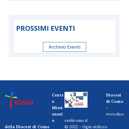
PROSSIMI EVENTI
Archivio Eventi
Centr
Diocesi
o
di Como
Missi
-
onari
www.dioc
o
esidicomo.it
della Diocesi di Como
© 2022 - Ogni utilizzo