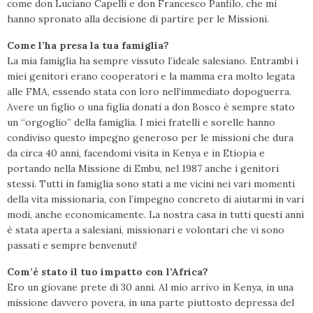
come don Luciano Capelli e don Francesco Panfilo, che mi
hanno spronato alla decisione di partire per le Missioni.
Come l’ha presa la tua famiglia?
La mia famiglia ha sempre vissuto l’ideale salesiano. Entrambi i
miei genitori erano cooperatori e la mamma era molto legata
alle FMA, essendo stata con loro nell’immediato dopoguerra.
Avere un figlio o una figlia donati a don Bosco è sempre stato
un “orgoglio” della famiglia. I miei fratelli e sorelle hanno
condiviso questo impegno generoso per le missioni che dura
da circa 40 anni, facendomi visita in Kenya e in Etiopia e
portando nella Missione di Embu, nel 1987 anche i genitori
stessi. Tutti in famiglia sono stati a me vicini nei vari momenti
della vita missionaria, con l’impegno concreto di aiutarmi in vari
modi, anche economicamente. La nostra casa in tutti questi anni
è stata aperta a salesiani, missionari e volontari che vi sono
passati e sempre benvenuti!
Com’è stato il tuo impatto con l’Africa?
Ero un giovane prete di 30 anni. Al mio arrivo in Kenya, in una
missione davvero povera, in una parte piuttosto depressa del