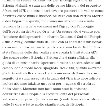
futuro è un crescendo continuo per la congregazione. In
Etiopia, Makallè, è stata una delle prime Missioni del progetto
Africa, nel 1975 con missionari davvero pionieri e di valore come
brother
Cesare Bullo e
brother
Joe Reza con don Patrick Morrin
e don Edgardu Espiritu, che hanno iniziato con una scuola
tecnica e la cura delle vocazioni nel Tigray, con l’appoggio
dell’Ispettoria del Medio Oriente. Un crescendo è venuto con
l’adesione dell’Ispettoria Lombardo Emiliana al Sud dell’Etiopia
(Dilla e Zway) cominciando dal 1982 con 13 confratelli missionari
e con un buon lavoro anche per le vocazioni locali. Nel 1998 vi è
stata l’unione delle due realtà e si è creata la Visitatoria AET
che comprendeva Etiopia e Eritrea che è stata affidata alla
guida di un missionario-ispettore di valore, ancora adesso sul
campo, don Alfredo Roca, spagnolo. Nel 2000, quando avevamo
già 104 confratelli si è accettata la missione di Gambella e in
seguito ci è stata assegnata la guida del Vicariato apostolico e
inoltre abbiamo iniziato un’opera per i ragazzi di strada ad
Addis Abeba. Momenti non facili sono stati la divisione
dell’Eritrea dall’Etiopia e la crescita lenta del personale
salesiano, pur proseguendo con un grande lavoro apostolico
nelle 15 opere tutte molto significative, dell’Etiopia.