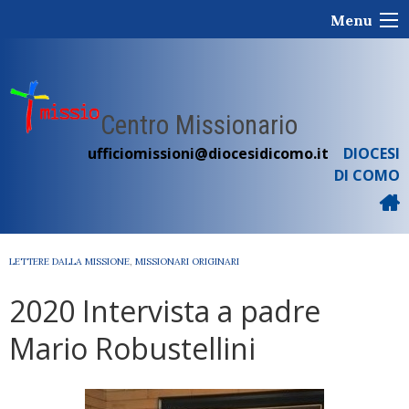
Skip
Menu
to
content
Centro Missionario
ufficiomissioni@diocesidicomo.it
DIOCESI
DI COMO
LETTERE DALLA MISSIONE
,
MISSIONARI ORIGINARI
2020 Intervista a padre
Mario Robustellini