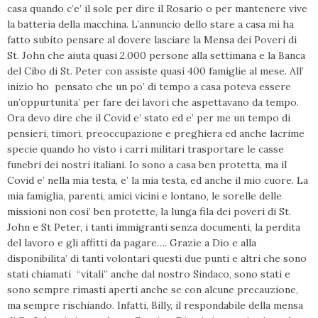
casa quando c’e’ il sole per dire il Rosario o per mantenere vive
la batteria della macchina. L’annuncio dello stare a casa mi ha
fatto subito pensare al dovere lasciare la Mensa dei Poveri di
St. John che aiuta quasi 2.000 persone alla settimana e la Banca
del Cibo di St. Peter con assiste quasi 400 famiglie al mese. All’
inizio ho pensato che un po’ di tempo a casa poteva essere
un’oppurtunita’ per fare dei lavori che aspettavano da tempo.
Ora devo dire che il Covid e’ stato ed e’ per me un tempo di
pensieri, timori, preoccupazione e preghiera ed anche lacrime
specie quando ho visto i carri militari trasportare le casse
funebri dei nostri italiani. Io sono a casa ben protetta, ma il
Covid e’ nella mia testa, e’ la mia testa, ed anche il mio cuore. La
mia famiglia, parenti, amici vicini e lontano, le sorelle delle
missioni non cosi’ ben protette, la lunga fila dei poveri di St.
John e St Peter, i tanti immigranti senza documenti, la perdita
del lavoro e gli affitti da pagare…. Grazie a Dio e alla
disponibilita’ di tanti volontari questi due punti e altri che sono
stati chiamati “vitali” anche dal nostro Sindaco, sono stati e
sono sempre rimasti aperti anche se con alcune precauzione,
ma sempre rischiando. Infatti, Billy, il respondabile della mensa