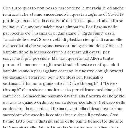
Con tutto questo non posso nascondere le meraviglie ed anche
i miracoli che stanno succedendo in questa stagione di Covid 19
per le generosita’ e la creativita’ di tutti sia qui, in Italia e forse
ovunque. C’e anche qualche nota simpatica. Per Pasqua nelle
parrocchie c’e’ l’usanza di organizzare l’ “Eggs hunt” ossia
“caccia delle uova”. Sono ovetti di plastica riempiti di caramelle
e cioccolatini che vengono nascosti nel giardino della Chiesa. I
bambini dopo la Messa corrono a cercare gli ovetti per
scovarne il piu’ possibile. Ma, non quest’anno! Allora tante
persone hanno messo gli orsetti sulle finestre cosi’ quando i
bambini vanno a passaggiare cercano le finestre con gli orsetti
sui davanzali. I Parroci, per le Confessioni Pasquali o
settimanali, hanno organizzato il “Drive through”. Il “Drive-
through” e’ un sistema molto usato per ritirare medicine, cibi,
caffe’, ecc. Le macchine passano davanti alla finestra del negozio
e ritirano quando ordinato senza dover scendere. Nel caso delle
confessioni la macchina si ferma davanti alla chiesa dove c’e’ un
sacerdote che ascolta la confessione e dona il perdono. Cosi
hanno fatto per la distribuzione delle palme benedette durante
la Domenica delle Palme. Dopo la Celebrazione on-line sono