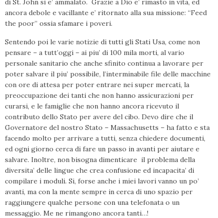
di St. John si e’ ammalato. Grazie a Dio e’ rimasto in vita, ed
ancora debole e vacillante e’ ritornato alla sua missione: “Feed
the poor” ossia sfamare i poveri.
Sentendo poi le varie notizie di tutti gli Stati Usa, come non
pensare – a tutt’oggi – ai piu’ di 100 mila morti, al vario
personale sanitario che anche sfinito continua a lavorare per
poter salvare il piu’ possibile, l’interminabile file delle macchine
con ore di attesa per poter entrare nei super mercati, la
preoccupazione dei tanti che non hanno assicurazioni per
curarsi, e le famiglie che non hanno ancora ricevuto il
contributo dello Stato per avere del cibo. Devo dire che il
Governatore del nostro Stato – Massachusetts – ha fatto e sta
facendo molto per arrivare a tutti, senza chiedere documenti,
ed ogni giorno cerca di fare un passo in avanti per aiutare e
salvare. Inoltre, non bisogna dimenticare il problema della
diversita’ delle lingue che crea confusione ed incapacita’ di
compilare i moduli. Si, forse anche i miei lavori vanno un po’
avanti, ma con la mente sempre in cerca di uno spazio per
raggiungere qualche persone con una telefonata o un
messaggio. Me ne rimangono ancora tanti…!