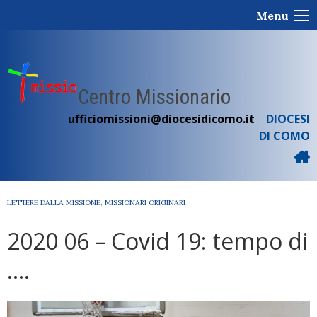
Skip
Menu
to
content
Centro Missionario
ufficiomissioni@diocesidicomo.it
DIOCESI
DI COMO
LETTERE DALLA MISSIONE
,
MISSIONARI ORIGINARI
2020 06 – Covid 19: tempo di
….