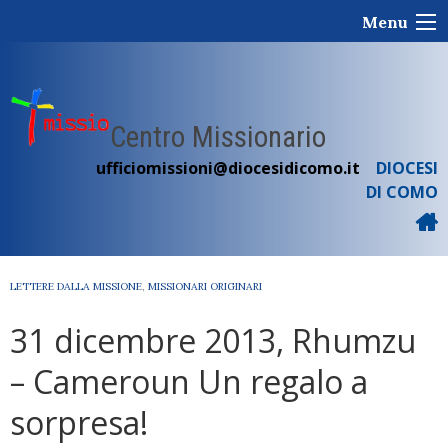
Skip
Menu
to
content
Centro Missionario
ufficiomissioni@diocesidicomo.it
DIOCESI
DI COMO
LETTERE DALLA MISSIONE
,
MISSIONARI ORIGINARI
31 dicembre 2013, Rhumzu
– Cameroun Un regalo a
sorpresa!