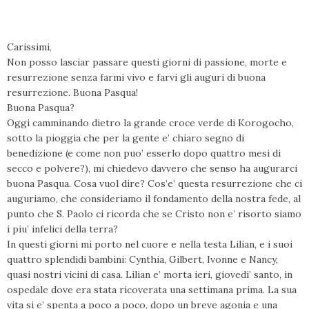
Carissimi,
Non posso lasciar passare questi giorni di passione, morte e
resurrezione senza farmi vivo e farvi gli auguri di buona
resurrezione. Buona Pasqua!
Buona Pasqua?
Oggi camminando dietro la grande croce verde di Korogocho,
sotto la pioggia che per la gente e’ chiaro segno di
benedizione (e come non puo’ esserlo dopo quattro mesi di
secco e polvere?), mi chiedevo davvero che senso ha augurarci
buona Pasqua. Cosa vuol dire? Cos’e’ questa resurrezione che ci
auguriamo, che consideriamo il fondamento della nostra fede, al
punto che S. Paolo ci ricorda che se Cristo non e’ risorto siamo
i piu’ infelici della terra?
In questi giorni mi porto nel cuore e nella testa Lilian, e i suoi
quattro splendidi bambini: Cynthia, Gilbert, Ivonne e Nancy,
quasi nostri vicini di casa. Lilian e’ morta ieri, giovedi’ santo, in
ospedale dove era stata ricoverata una settimana prima. La sua
vita si e’ spenta a poco a poco, dopo un breve agonia e una