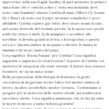
improvviso; nella sua fragile lucidita’ di quel momento la prima e
unica frase che e’ riuscita a dire e’ stata una domanda: dove
sono i miei bambini? Adesso Cynthia (8 anni), Gilbert (7), Ivonne
(5) e Nancy (4) sono con il papa’, un uomo complicato e poco
affidabile. Cynthia capisce gia’ tutto, deve tirare avanti la casa
(nel senso letterale del termine perche’ fa la spesa con i pochi
soldi che riesco a darle, fa da mangiare e accudisce alle
sorelline: si diventa grandi in fretta, a Korogocho), e questa
sera si e’ lasciata andare in un pianto a dirotto: le manca la
mamma e ha un po’ paura del papa’.
Cosa significa “Buona Pasqua” per Cynthia? Cosa significa
augararle e augurarci la resurrezione? Al posto di Cynthia, voi
metteteci le situazioni che state vivendo, il dolore non conosce
frontiere, ne’ ha un unico nome.
Nella preparazione della liturgia di domenica, la gente
raccontava di un giovane ucciso l’altro ieri mentre andava al
lavoro, un altro accoltellato mentre tornava… Continuiamo a
pregare per la sicurezza delle nostre strade, ma sembra non
succedere niente. Cosa significa annunciare che la vita ha vinto
la morte in mezzo a tanta violenza gratuita?