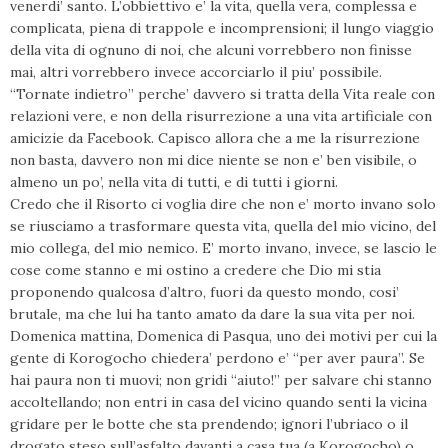
venerdi’ santo. L’obbiettivo e’ la vita, quella vera, complessa e
complicata, piena di trappole e incomprensioni; il lungo viaggio
della vita di ognuno di noi, che alcuni vorrebbero non finisse
mai, altri vorrebbero invece accorciarlo il piu’ possibile.
“Tornate indietro” perche’ davvero si tratta della Vita reale con
relazioni vere, e non della risurrezione a una vita artificiale con
amicizie da Facebook. Capisco allora che a me la risurrezione
non basta, davvero non mi dice niente se non e’ ben visibile, o
almeno un po’, nella vita di tutti, e di tutti i giorni.
Credo che il Risorto ci voglia dire che non e’ morto invano solo
se riusciamo a trasformare questa vita, quella del mio vicino, del
mio collega, del mio nemico. E’ morto invano, invece, se lascio le
cose come stanno e mi ostino a credere che Dio mi stia
proponendo qualcosa d’altro, fuori da questo mondo, cosi’
brutale, ma che lui ha tanto amato da dare la sua vita per noi.
Domenica mattina, Domenica di Pasqua, uno dei motivi per cui la
gente di Korogocho chiedera’ perdono e’ “per aver paura”. Se
hai paura non ti muovi; non gridi “aiuto!” per salvare chi stanno
accoltellando; non entri in casa del vicino quando senti la vicina
gridare per le botte che sta prendendo; ignori l’ubriaco o il
drogato steso sull’asfalto davanti a casa tua (a Korogocho) o