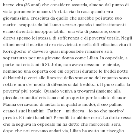
breve vita (36 anni) che considero assurda, almeno dal punto di
vista puramente umano. Portata via da casa quando era
giovanissima, cresciuta da quello che sarebbe poi stato suo
marito, scappata da lui l’anno scorso quando i maltrattamenti
erano diventati insopportabili… una vita di passione, come
diceva spesso lei stessa, di sofferenza e di poverta’ totale. Negli
ultimi mesi il marito si era riavvicinato: nella difficilissima vita di
Korogocho e’ davvero quasi impossibile rimanere soli,
soprattutto per una giovane donna come Lilian. In ospedale, a
parte noi cristiani di St. John, non aveva nessuno, e niente,
nemmeno una coperta con cui coprirsi durante le freddi notte
di Nairobi (i vetri alle finestre dello stanzone del reparto sono
rotti e non c’e’ modo di difendersi dal freddo…). Il puro nulla, la
poverta’ piu’ totale. Quando veniva a trovarmi (insieme alla
piccola comunita’ cristiana e al progetto per la salute di suor
Manna cercavamo di aiutarla in qualche modo), il suo pallino
erano i suoi bambini: “Father – mi diceva – io so che moriro’
presto. E i miei bambini? Prendili tu, abbine cura”. La dottoressa
che la seguiva in ospedale mi ha detto che mercoledi’ sera,
dopo che noi eravamo andati via, Lilian ha avuto un risveglio