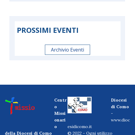
PROSSIMI EVENTI
Archivio Eventi
Centr
Diocesi
o
di Como
Missi
-
onari
www.dioc
o
esidicomo.it
della Diocesi di Como
© 2022 - Ogni utilizzo