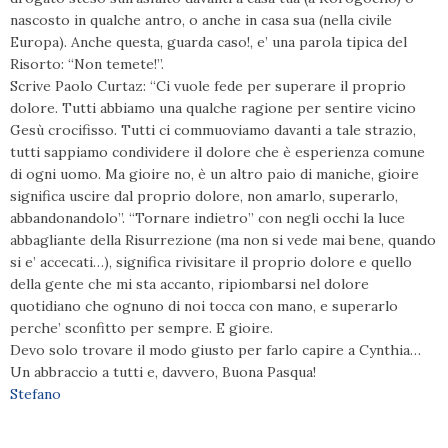
nascosto in qualche antro, o anche in casa sua (nella civile
Europa). Anche questa, guarda caso!, e’ una parola tipica del
Risorto: “Non temete!”.
Scrive Paolo Curtaz: “Ci vuole fede per superare il proprio
dolore. Tutti abbiamo una qualche ragione per sentire vicino
Gesù crocifisso. Tutti ci commuoviamo davanti a tale strazio,
tutti sappiamo condividere il dolore che è esperienza comune
di ogni uomo. Ma gioire no, è un altro paio di maniche, gioire
significa uscire dal proprio dolore, non amarlo, superarlo,
abbandonandolo”. “Tornare indietro” con negli occhi la luce
abbagliante della Risurrezione (ma non si vede mai bene, quando
si e’ accecati…), significa rivisitare il proprio dolore e quello
della gente che mi sta accanto, ripiombarsi nel dolore
quotidiano che ognuno di noi tocca con mano, e superarlo
perche’ sconfitto per sempre. E gioire.
Devo solo trovare il modo giusto per farlo capire a Cynthia…
Un abbraccio a tutti e, davvero, Buona Pasqua!
Stefano