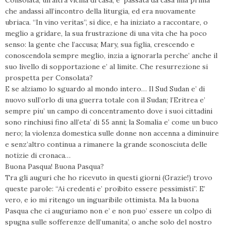
Consolata, un’altra vicina di casa, e’ passata da casa mia prima
che andassi all’incontro della liturgia, ed era nuovamente
ubriaca. “In vino veritas”, si dice, e ha iniziato a raccontare, o
meglio a gridare, la sua frustrazione di una vita che ha poco
senso: la gente che l’accusa; Mary, sua figlia, crescendo e
conoscendola sempre meglio, inzia a ignorarla perche’ anche il
suo livello di sopportazione e’ al limite. Che resurrezione si
prospetta per Consolata?
E se alziamo lo sguardo al mondo intero… Il Sud Sudan e’ di
nuovo sull’orlo di una guerra totale con il Sudan; l’Eritrea e’
sempre piu’ un campo di concentramento dove i suoi cittadini
sono rinchiusi fino all’eta’ di 55 anni; la Somalia e’ come un buco
nero; la violenza domestica sulle donne non accenna a diminuire
e senz’altro continua a rimanere la grande sconosciuta delle
notizie di cronaca…
Buona Pasqua! Buona Pasqua?
Tra gli auguri che ho ricevuto in questi giorni (Grazie!) trovo
queste parole: “Ai credenti e’ proibito essere pessimisti”. E’
vero, e io mi ritengo un inguaribile ottimista. Ma la buona
Pasqua che ci auguriamo non e’ e non puo’ essere un colpo di
spugna sulle sofferenze dell’umanita’, o anche solo del nostro