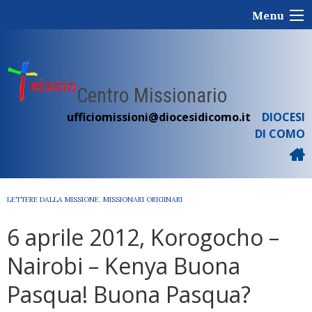
Skip
Menu
to
content
Centro Missionario
ufficiomissioni@diocesidicomo.it
DIOCESI
DI COMO
LETTERE DALLA MISSIONE
,
MISSIONARI ORIGINARI
6 aprile 2012, Korogocho –
Nairobi – Kenya Buona
Pasqua! Buona Pasqua?