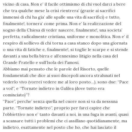
vicino di casa. Non e’ il facile ottimismo di chi vuol darci a bere
che tra qualche mese la crisi rientrera’ (grazie ai sacrifici
immensi di chi ha gia’ alle spalle una vita di sacrifici) e tutto,
finalmente!, tornera’ come prima. Non e’ la realizzazione del
sogno della Chiesa di veder nascere, finalmente!, una societa’
perfetta, radicalmente cristiana, uniforme e monolitica. Non e’ il
respiro di sollievo di chi torna a casa stanco dopo una giornata
o una vita di fatiche e, finalmente!, si toglie le scarpe e si stende
davanti a una bella birra e all’ennesimo litigio nella casa del
Grande Fratello e sull’Isola dei Famosi.
Abbiamo mai pensato che le parole del Risorto, quelle
fondamentali che dice ai suoi discepoli ancora stralunati nel
vederlo vivo (vorrei vedere me al loro posto…), sono due: “Pace
a voi!”, e “Tornate indietro in Galilea (dove tutto era
cominciato)”?
“Pace”, perche’ senza quella nel cuore non si va da nessuna
parte. “Tornate indietro”, proprio per farci capire che
l’obbiettivo non e’ tanto davanti a noi, in una fuga in avanti, quasi
a scansare tutti i problemi che ci assillano quotidianamente, ma
indietro, esattamente nel posto che ho, che hai lasciato il