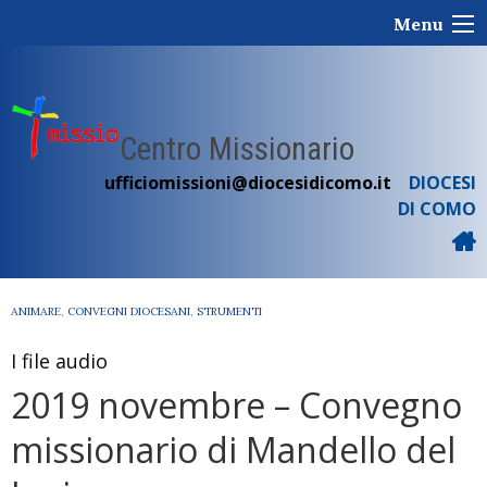
Skip
Menu
to
content
Centro Missionario
ufficiomissioni@diocesidicomo.it
DIOCESI
DI COMO
ANIMARE
,
CONVEGNI DIOCESANI
,
STRUMENTI
I file audio
2019 novembre – Convegno
missionario di Mandello del