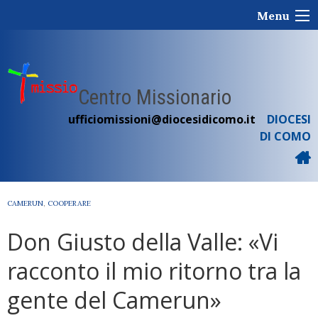
Skip
Menu
to
content
Centro Missionario
ufficiomissioni@diocesidicomo.it
DIOCESI
DI COMO
CAMERUN
,
COOPERARE
Don Giusto della Valle: «Vi
racconto il mio ritorno tra la
gente del Camerun»