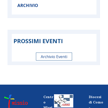
ARCHIVIO
PROSSIMI EVENTI
Archivio Eventi
Centr
Diocesi
o
di Como
Missi
-