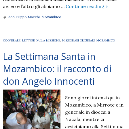
Intervista
aereo e l’altro gli abbiamo …
Continue reading
»
del
don Filippo Macchi
,
Mozambico
Settimana
a
don
COOPERARE
,
LETTERE DALLA MISSIONE
,
MISSIONARI ORIGINARI
,
MOZAMBICO
Filippo
Macchi:«N
La Settimana Santa in
tutto
è
Mozambico: il racconto di
perduto…
don Angelo Innocenti
la
missione
parla
Sono giorni intensi qui in
ancora»
Mozambico, a Mirrote e in
generale in diocesi a
Nacala, mentre ci
avviciniamo alla Settimana