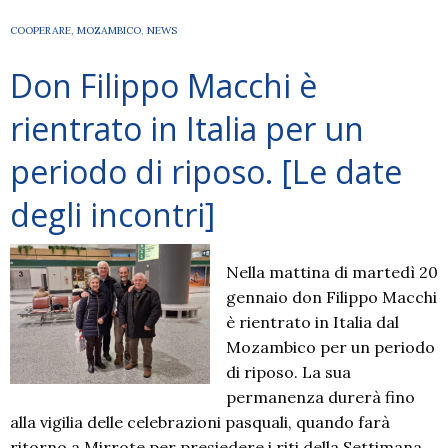
Leoni
COOPERARE
,
MOZAMBICO
,
NEWS
ci
racconta
Don Filippo Macchi è
i
primi
rientrato in Italia per un
passi
periodo di riposo. [Le date
in
Mozambico
degli incontri]
Nella mattina di martedì 20
gennaio don Filippo Macchi
è rientrato in Italia dal
Mozambico per un periodo
di riposo. La sua
permanenza durerà fino
alla vigilia delle celebrazioni pasquali, quando farà
ritorno a Mirrote per presiedere i riti della Settimana