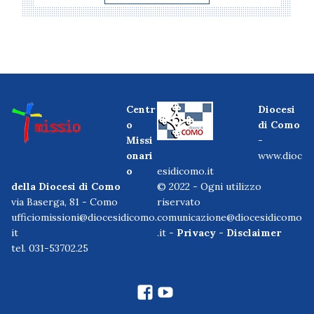
Centr
Diocesi
o
di Como
Missi
-
onari
www.dioc
o
esidicomo.it
della Diocesi di Como
© 2022 - Ogni utilizzo
via Baserga, 81 - Como
riservato
ufficiomissioni@diocesidicomo.
comunicazione@diocesidicomo
it
.it -
Privacy
-
Disclaimer
tel. 031-53702.25
facebook
Youtube