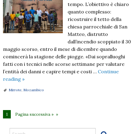
tempo. L’obiettivo è chiaro
quanto complesso:
ricostruire il tetto della
chiesa parrocchiale di San
Matteo, distrutto
dall’incendio scoppiato il 30
maggio scorso, entro il mese di dicembre quando
comincerà la stagione delle piogge. «Dai sopralluoghi
fatti con i tecnici nelle scorse settimane per valutare
l’entità dei danni e capire tempi e costi …
Continue
«Un
reading
»
tetto
Mirrote
,
Mozambico
per
Mirrote»:
al
1
Pagina successiva »
via
la
raccolta