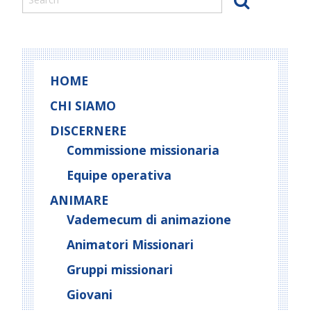
fondi
per
ricostruire
la
HOME
chiesa
della
CHI SIAMO
missione
DISCERNERE
Commissione missionaria
Equipe operativa
ANIMARE
Vademecum di animazione
Animatori Missionari
Gruppi missionari
Giovani