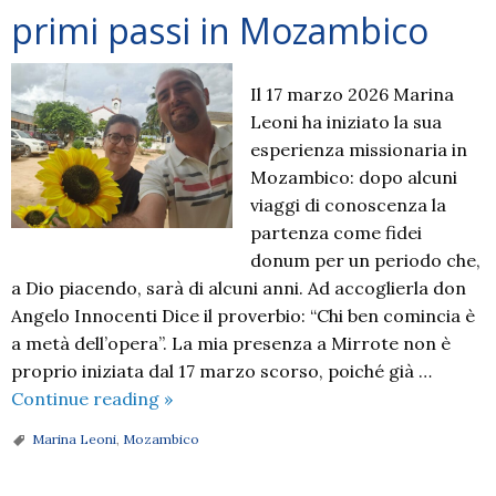
primi passi in Mozambico
Inno
Il 17 marzo 2026 Marina
Leoni ha iniziato la sua
esperienza missionaria in
Mozambico: dopo alcuni
viaggi di conoscenza la
partenza come fidei
donum per un periodo che,
a Dio piacendo, sarà di alcuni anni. Ad accoglierla don
Angelo Innocenti Dice il proverbio: “Chi ben comincia è
a metà dell’opera”. La mia presenza a Mirrote non è
proprio iniziata dal 17 marzo scorso, poiché già …
Lettere
Continue reading
»
dalla
Marina Leoni
,
Mozambico
missione:
Marina