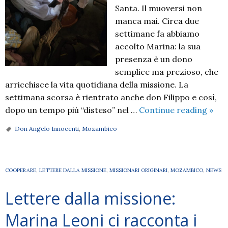
Santa. Il muoversi non
manca mai. Circa due
settimane fa abbiamo
accolto Marina: la sua
presenza è un dono
semplice ma prezioso, che
arricchisce la vita quotidiana della missione. La
settimana scorsa è rientrato anche don Filippo e così,
La
dopo un tempo più “disteso” nel …
Continue reading
»
Sett
Don Angelo Innocenti
,
Mozambico
Sant
in
Moza
COOPERARE
,
LETTERE DALLA MISSIONE
,
MISSIONARI ORIGINARI
,
MOZAMBICO
,
NEWS
il
racc
Lettere dalla missione:
di
don
Marina Leoni ci racconta i
Ange