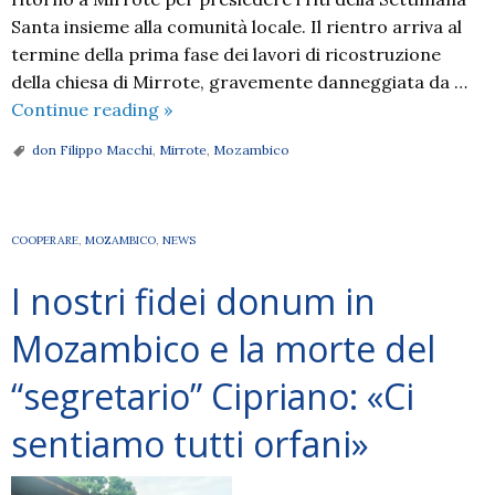
Santa insieme alla comunità locale. Il rientro arriva al
termine della prima fase dei lavori di ricostruzione
della chiesa di Mirrote, gravemente danneggiata da …
Don
Continue reading
»
Filippo
don Filippo Macchi
,
Mirrote
,
Mozambico
Macchi
è
rientrato
COOPERARE
,
MOZAMBICO
,
NEWS
in
Italia
I nostri fidei donum in
per
un
Mozambico e la morte del
periodo
“segretario” Cipriano: «Ci
di
riposo.
sentiamo tutti orfani»
[Le
date