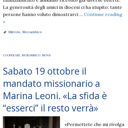
finanziamento e abbiamo ricevuto già diverse offerte.
La generosità degli amici in diocesi ci ha stupito: tante
persone hanno voluto dimostrarci …
Continue reading
Mirrote:
»
al
Mirrote
,
Mozambico
via
i
lavori
COOPERARE
,
MOZAMBICO
,
NEWS
per
il
Sabato 19 ottobre il
rifacimento
del
mandato missionario a
tetto.
Marina Leoni. «La sfida è
«Grazie
di
“esserci” il resto verrà»
cuore
a
quanti
«Permettete che mi rivolga