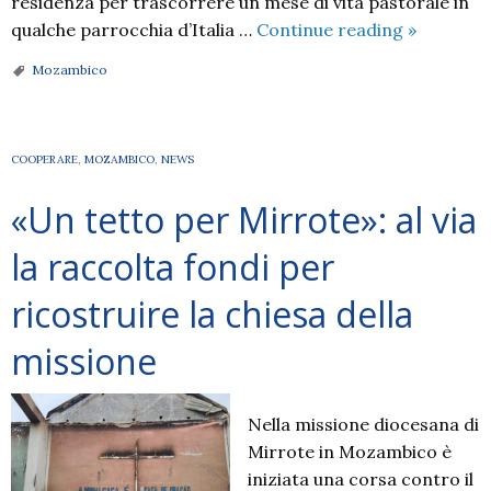
residenza per trascorrere un mese di vita pastorale in
Un
qualche parrocchia d’Italia …
Continue reading
»
sacerdot
Mozambico
di
Nacala
in
COOPERARE
,
MOZAMBICO
,
NEWS
visita
alla
«Un tetto per Mirrote»: al via
diocesi
di
la raccolta fondi per
Como
ricostruire la chiesa della
missione
Nella missione diocesana di
Mirrote in Mozambico è
iniziata una corsa contro il