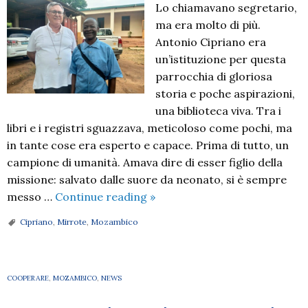
degli
Lo chiamavano segretario,
incontri]
ma era molto di più.
Antonio Cipriano era
un’istituzione per questa
parrocchia di gloriosa
storia e poche aspirazioni,
una biblioteca viva. Tra i
libri e i registri sguazzava, meticoloso come pochi, ma
in tante cose era esperto e capace. Prima di tutto, un
campione di umanità. Amava dire di esser figlio della
missione: salvato dalle suore da neonato, si è sempre
I
messo …
Continue reading
»
nostri
Cipriano
,
Mirrote
,
Mozambico
fidei
donum
in
COOPERARE
,
MOZAMBICO
,
NEWS
Mozambico
e