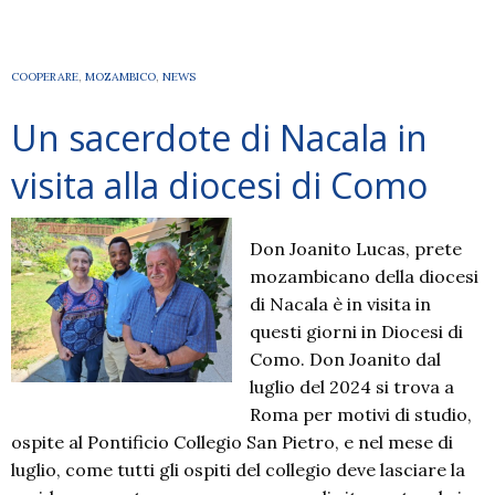
todos»,
il
racconto
COOPERARE
,
MOZAMBICO
,
NEWS
del
Un sacerdote di Nacala in
viaggio
in
visita alla diocesi di Como
Mozambico
di
Marina
Don Joanito Lucas, prete
Leoni
mozambicano della diocesi
di Nacala è in visita in
questi giorni in Diocesi di
Como. Don Joanito dal
luglio del 2024 si trova a
Roma per motivi di studio,
ospite al Pontificio Collegio San Pietro, e nel mese di
luglio, come tutti gli ospiti del collegio deve lasciare la