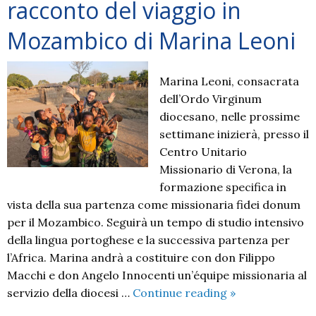
racconto del viaggio in
Leoni.
«La
Mozambico di Marina Leoni
sfida
è
“esserci”
Marina Leoni, consacrata
il
dell’Ordo Virginum
resto
diocesano, nelle prossime
verrà»
settimane inizierà, presso il
Centro Unitario
Missionario di Verona, la
formazione specifica in
vista della sua partenza come missionaria fidei donum
per il Mozambico. Seguirà un tempo di studio intensivo
della lingua portoghese e la successiva partenza per
l’Africa. Marina andrà a costituire con don Filippo
Macchi e don Angelo Innocenti un’équipe missionaria al
«Obrigada
servizio della diocesi …
Continue reading
»
per