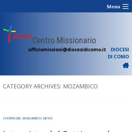
Skip
Menu
to
content
Centro Missionario
ufficiomissioni@diocesidicomo.it
DIOCESI
DI COMO
CATEGORY ARCHIVES:
MOZAMBICO
COOPERARE
,
MOZAMBICO
,
NEWS