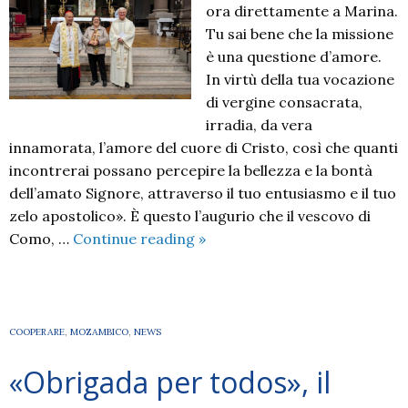
hanno
ora direttamente a Marina.
donato»
Tu sai bene che la missione
è una questione d’amore.
In virtù della tua vocazione
di vergine consacrata,
irradia, da vera
innamorata, l’amore del cuore di Cristo, così che quanti
incontrerai possano percepire la bellezza e la bontà
dell’amato Signore, attraverso il tuo entusiasmo e il tuo
zelo apostolico». È questo l’augurio che il vescovo di
Sabato
Como, …
Continue reading
»
19
ottobre
il
mandato
COOPERARE
,
MOZAMBICO
,
NEWS
missionario
«Obrigada per todos», il
a
Marina