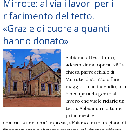
Mirrote: al via i lavori per il
la
morte
rifacimento del tetto.
del
«Grazie di cuore a quanti
“segretario”
Cipriano:
hanno donato»
«Ci
sentiamo
tutti
Abbiamo atteso tanto,
orfani»
adesso siamo operativi! La
chiesa parrocchiale di
Mirrote, distrutta a fine
maggio da un incendio, ora
è occupata da gente al
lavoro che vuole ridarle un
tetto. Abbiamo risolto nei
primi mesi le
contrattazioni con l’impresa, abbiamo fatto un piano di