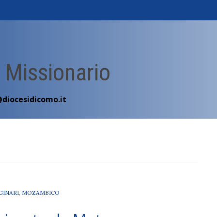
 Missionario
@diocesidicomo.it
GINARI
,
MOZAMBICO