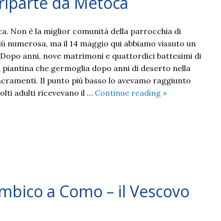
riparte da Metoca
ca. Non è la miglior comunità della parrocchia di
più numerosa, ma il 14 maggio qui abbiamo vissuto un
. Dopo anni, nove matrimoni e quattordici battesimi di
 piantina che germoglia dopo anni di deserto nella
acramenti. Il punto più basso lo avevamo raggiunto
2023
lti adulti ricevevano il …
Continue reading
»
05
Mozambico
–
si
riparte
da
Metoca
mbico a Como – il Vescovo