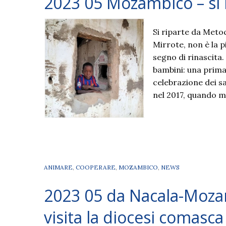
2023 05 Mozambico – si 
Si riparte da Meto
Mirrote, non è la 
segno di rinascita
bambini: una prima
celebrazione dei s
nel 2017, quando mo
ANIMARE
,
COOPERARE
,
MOZAMBICO
,
NEWS
2023 05 da Nacala-Moza
visita la diocesi comasca