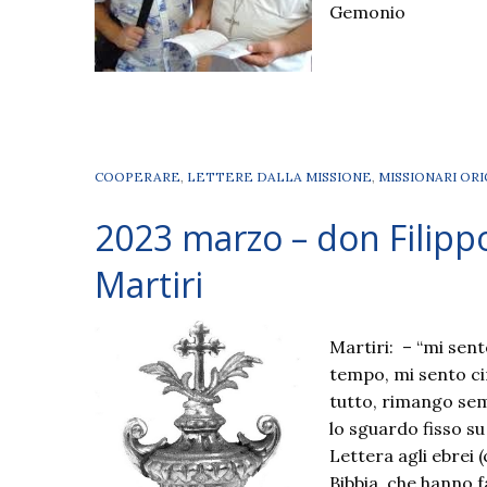
Gemonio
COOPERARE
,
LETTERE DALLA MISSIONE
,
MISSIONARI ORI
2023 marzo – don Filippo
Martiri
Martiri: – “mi sent
tempo, mi sento c
tutto, rimango sem
lo sguardo fisso su
Lettera agli ebrei (
Bibbia, che hanno f