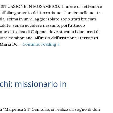
SITUAZIONE IN MOZAMBICO: Il mese di settembre
dall’allargamento del terrorismo islamico nella nostra
a. Prima in un villaggio isolato sono stati bruciati
salute, senza uccidere nessuno, poi l’attacco
one cattolica di Chipene, dove stavano i due preti di
re comboniane. All’inizio dell’irruzione i terroristi
2022
 Maria De …
Continue reading
»
09
–
la
situazione
in
hi: missionario in
Mozambico
a “Malpensa 24” Gemonio, si realizza il sogno di don