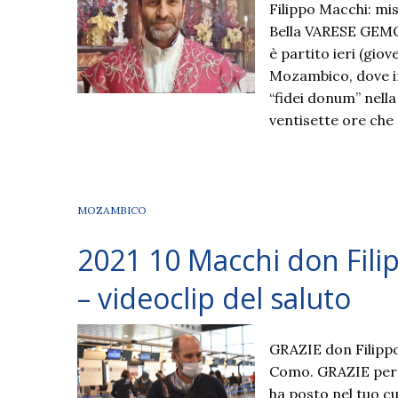
Filippo Macchi: m
Bella VARESE GEMON
è partito ieri (gio
Mozambico, dove in
“fidei donum” nella
ventisette ore che
MOZAMBICO
2021 10 Macchi don Fili
– videoclip del saluto
GRAZIE don Filippo
Como. GRAZIE perché
ha posto nel tuo c