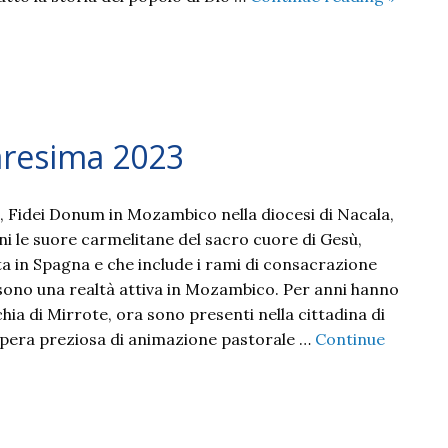
marzo
–
don
Filippo
–
giornat
aresima 2023
dei
Mission
, Fidei Donum in Mozambico nella diocesi di Nacala,
Martiri
ni le suore carmelitane del sacro cuore di Gesù,
 in Spagna e che include i rami di consacrazione
, sono una realtà attiva in Mozambico. Per anni hanno
ia di Mirrote, ora sono presenti nella cittadina di
era preziosa di animazione pastorale …
Continue
o