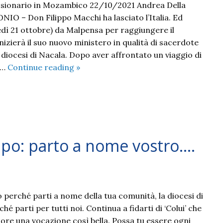
issionario in Mozambico 22/10/2021 Andrea Della
IO – Don Filippo Macchi ha lasciato l’Italia. Ed
vedì 21 ottobre) da Malpensa per raggiungere il
izierà il suo nuovo ministero in qualità di sacerdote
 diocesi di Nacala. Dopo aver affrontato un viaggio di
2021
 …
Continue reading
»
10
don
Filippo
Macchi:
missionario
ppo: parto a nome vostro….
in
Mozambico
 perché parti a nome della tua comunità, la diocesi di
 parti per tutti noi. Continua a fidarti di ‘Colui’ che
uore una vocazione così bella. Possa tu essere ogni