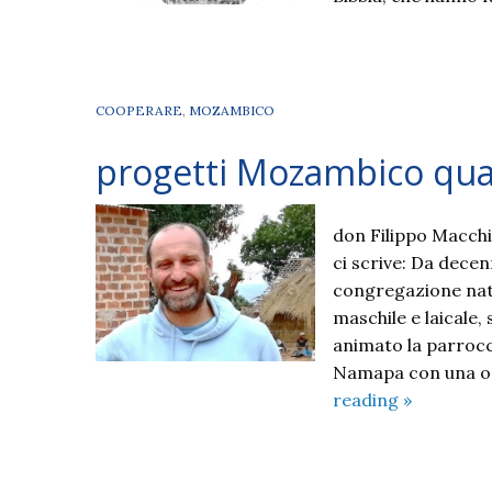
COOPERARE
,
MOZAMBICO
progetti Mozambico qu
don Filippo Macchi
ci scrive: Da decen
congregazione nata
maschile e laicale
animato la parrocch
Namapa con una op
progetti
reading
»
Mozambic
quaresima
2023