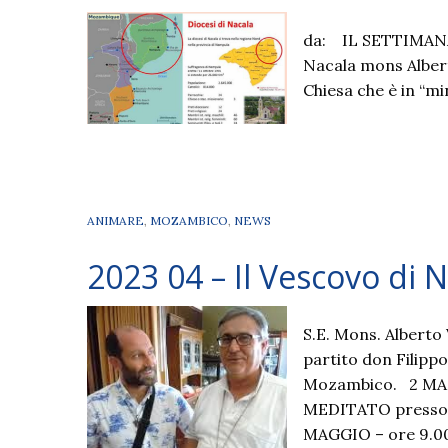
da: IL SETTIMANAL
Nacala mons Albert
Chiesa che è in “m
ANIMARE
,
MOZAMBICO
,
NEWS
2023 04 – Il Vescovo di Na
S.E. Mons. Alberto
partito don Filippo
Mozambico. 2 MA
MEDITATO presso 
MAGGIO – ore 9.00