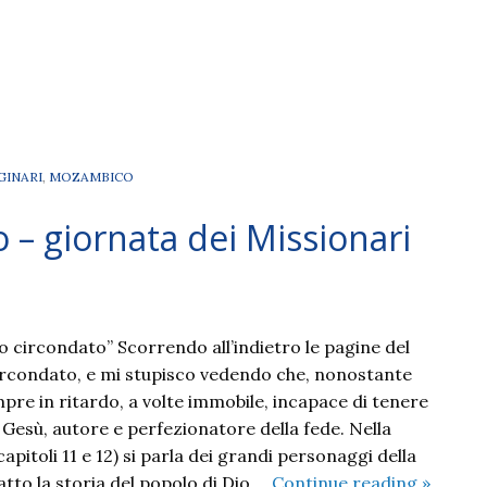
GINARI
,
MOZAMBICO
 – giornata dei Missionari
o circondato” Scorrendo all’indietro le pagine del
ircondato, e mi stupisco vedendo che, nonostante
pre in ritardo, a volte immobile, incapace di tenere
 Gesù, autore e perfezionatore della fede. Nella
capitoli 11 e 12) si parla dei grandi personaggi della
2023
atto la storia del popolo di Dio …
Continue reading
»