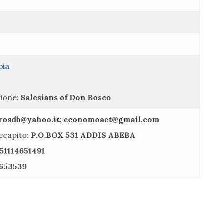
pia
ione:
Salesians of Don Bosco
rosdb@yahoo.it; economoaet@gmail.com
recapito:
P.O.BOX 531 ADDIS ABEBA
51114651491
4653539