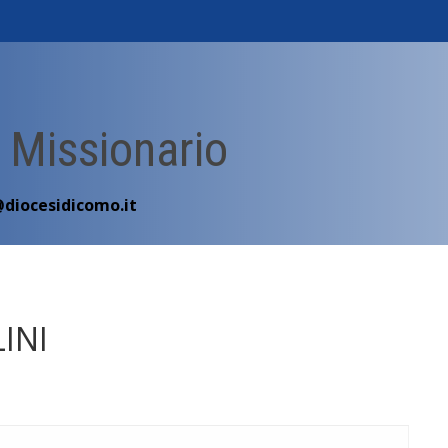
 Missionario
@diocesidicomo.it
INI