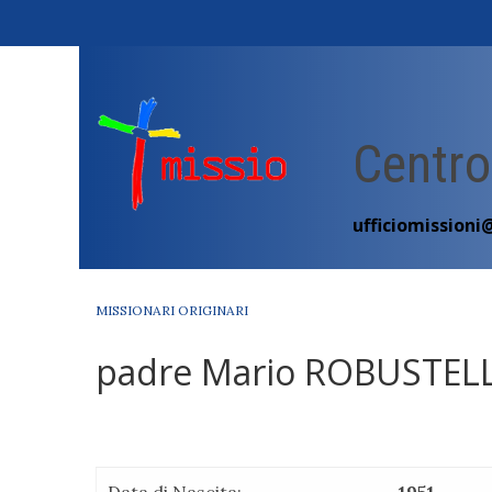
Skip
to
content
Centro
ufficiomissioni
MISSIONARI ORIGINARI
padre Mario ROBUSTELL