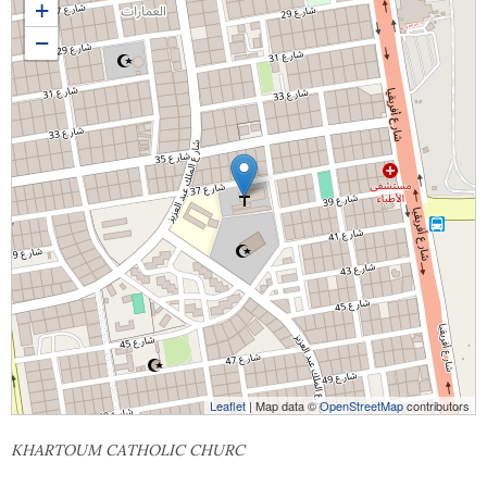
+
−
Leaflet
| Map data ©
OpenStreetMap
contributors
KHARTOUM CATHOLIC CHURC