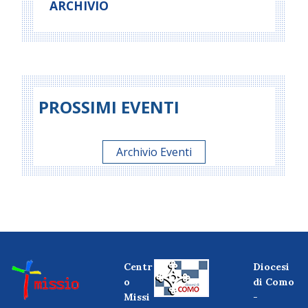
ARCHIVIO
PROSSIMI EVENTI
Archivio Eventi
Centr
Diocesi
o
di Como
Missi
-