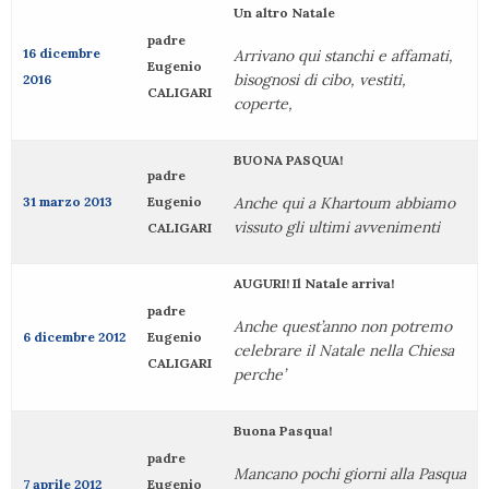
Un altro Natale
padre
16 dicembre
Arrivano qui stanchi e affamati,
Eugenio
bisognosi di cibo, vestiti,
2016
CALIGARI
coperte,
BUONA PASQUA!
padre
31 marzo 2013
Eugenio
Anche qui a Khartoum abbiamo
vissuto gli ultimi avvenimenti
CALIGARI
AUGURI! Il Natale arriva!
padre
Anche quest’anno non potremo
6 dicembre 2012
Eugenio
celebrare il Natale nella Chiesa
CALIGARI
perche’
Buona Pasqua!
padre
Mancano pochi giorni alla Pasqua
7 aprile 2012
Eugenio