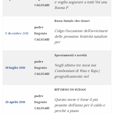
e voglio augurare a tutti Voi una
CALIGARI
Buona P
Buon Natale che viene!
padre
Colgo l’occasione dell’avvicinarsi
5 dicembre 2011
Eugenio
delle prossime festività natalizie
CALIGARI
per
Spostamenti e novità
padre
Negli ultimo tre mesi noi
19 luglio 2011
Eugenio
Comboniani di Wau e Raja (
CALIGARI
geograficamente nel
RITORNO IN SUDAN
padre
Questo mese è forse il più
23 aprile 2011
Eugenio
pesante dell’anno per il caldo e
CALIGARI
perchè a piano