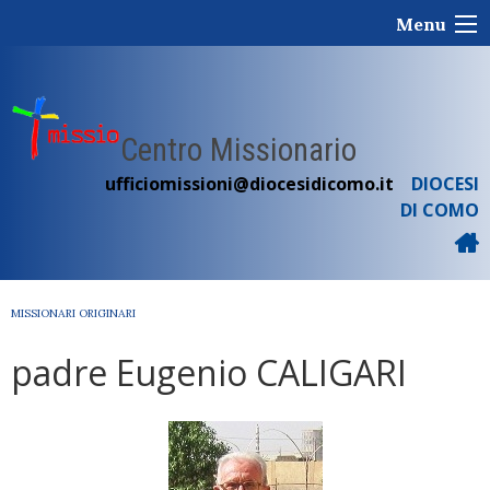
Skip
Menu
to
content
Centro Missionario
ufficiomissioni@diocesidicomo.it
DIOCESI
DI COMO
MISSIONARI ORIGINARI
padre Eugenio CALIGARI